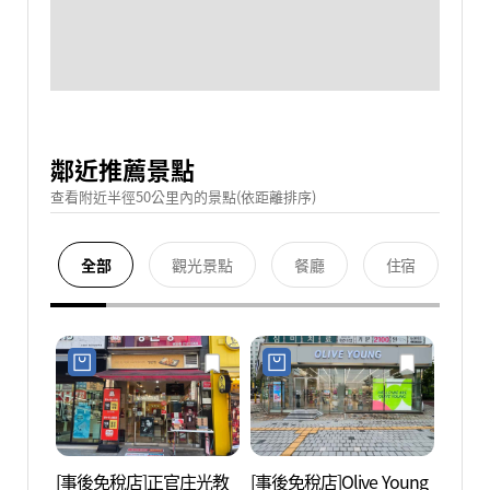
鄰近推薦景點
查看附近半徑50公里內的景點(依距離排序)
全部
觀光景點
餐廳
住宿
[事後免稅店]正官庄光教
[事後免稅店]Olive Young
深谷書