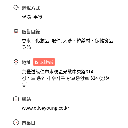
退稅方式
現場+事後
販售目錄
香水、化妝品, 配件, 人蔘、韓藥材、保健食品,
食品
地址
規劃路線
京畿道龍仁市水枝區光教中央路314
경기도 용인시 수지구 광교중앙로 314 (상현
동)
網站
www.oliveyoung.co.kr
市集日