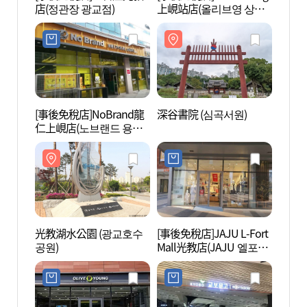
店(정관장 광교점)
上峴站店(올리브영 상현
역점)
[事後免稅店]NoBrand龍
深谷書院 (심곡서원)
水原光
仁上峴店(노브랜드 용인
교박물
상현점)
光教湖水公園 (광교호수
[事後免稅店]JAJU L-Fort
利瑛美
공원)
Mall光教店(JAJU 엘포트
몰 광교점)