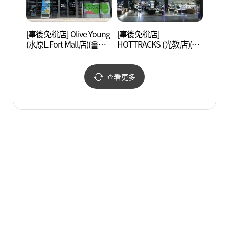
[事後免稅店] Olive Young
[事後免稅店]
水原博
(水原L.Fort Mall店)(올리
HOTTRACKS (光教店)(핫
브영 수원엘포트몰점)
트랙스 광교점)
查看更多