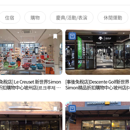
住宿
購物
慶典/活動/表演
休閒運動
稅店] Le Creuset 新世界Simon
[事後免稅店]Descente Golf新世界
折扣購物中心坡州店(르크루제 신
Simon精品折扣購物中心坡州店(
사이먼프리미엄아울렛 파주점)
트골프 신세계사이먼프리미엄아
파주점)