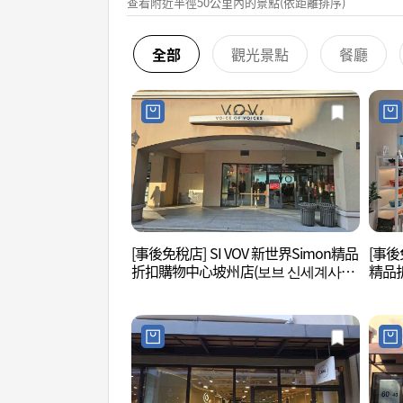
查看附近半徑50公里內的景點(依距離排序)
全部
觀光景點
餐廳
[事後免稅店] SI VOV 新世界Simon精品
[事後免
折扣購物中心坡州店(보브 신세계사이
精品
먼프리미엄아울렛 파주점)
세계