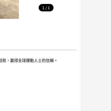
/
1
1
與鞋款，贏得全球運動人士的信賴。