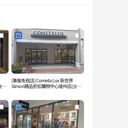
[事後免稅店] Cometa Lux 新世界
坡州長陵 [UNESCO
데상
Simon精品折扣購物中心坡州店(코메
주 장릉 [유네스코 
울렛
타엘엑스 신세계사이먼프리미엄아울
렛 파주점)