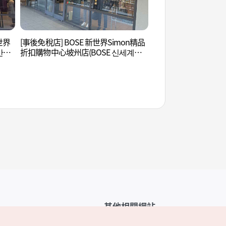
新世界
[事後免稅店] BOSE 新世界Simon精品
烏頭山統一瞭望臺 (
만다
折扣購物中心坡州店(BOSE 신세계사
대)
울렛
이먼프리미엄아울렛 파주점)
其他相關網站