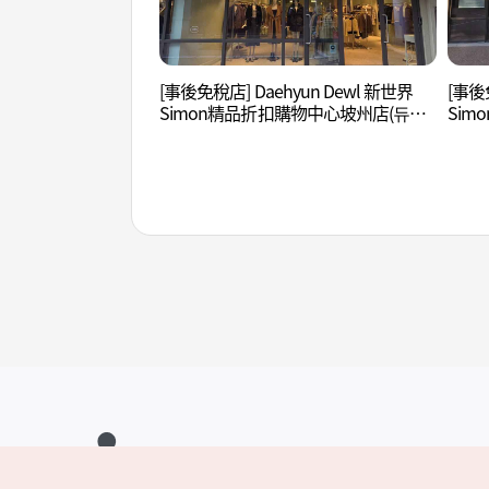
[事後免稅店] Daehyun Dewl 新世界
[事後
Simon精品折扣購物中心坡州店(듀엘
Si
신세계사이먼프리미엄아울렛 파주점)
세컨
주점)