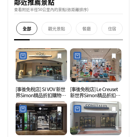
鄰近推薦景點
查看附近半徑50公里內的景點(依距離排序)
全部
觀光景點
餐廳
住宿
[事後免稅店] SI VOV 新世
[事後免稅店] Le Creuset
坡州長
界Simon精品折扣購物中
新世界Simon精品折扣購
文化遺
心坡州店(보브 신세계사
物中心坡州店(르크루제
네스코
이먼프리미엄아울렛 파
신세계사이먼프리미엄아
주점)
울렛 파주점)