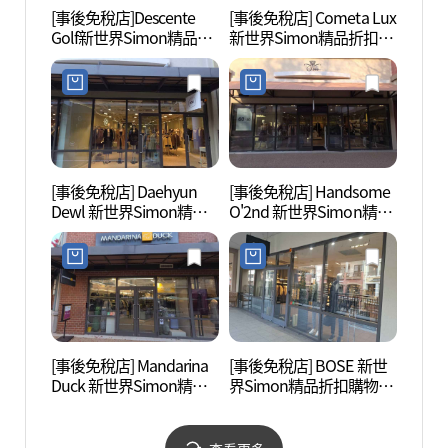
[事後免稅店]Descente
[事後免稅店] Cometa Lux
坡州烏
Golf新世界Simon精品折
新世界Simon精品折扣購
산성)
扣購物中心坡州店(데상
物中心坡州店(코메타엘
트골프 신세계사이먼프
엑스 신세계사이먼프리
리미엄아울렛 파주점)
미엄아울렛 파주점)
[事後免稅店] Daehyun
[事後免稅店] Handsome
烏頭山
Dewl 新世界Simon精品
O'2nd 新世界Simon精品
산 통
折扣購物中心坡州店(듀
折扣購物中心坡州店(오
엘 신세계사이먼프리미
즈세컨 신세계사이먼프
엄아울렛 파주점)
리미엄아울렛 파주점)
[事後免稅店] Mandarina
[事後免稅店] BOSE 新世
世界民
Duck 新世界Simon精品
界Simon精品折扣購物中
계민
折扣購物中心坡州店(만
心坡州店(BOSE 신세계사
다리나덕 신세계사이먼
이먼프리미엄아울렛 파
프리미엄아울렛 파주점)
주점)