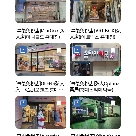
[事後免稅店]Mini Gold弘
[事後免稅店] ART BOX (弘
首爾T
大店(미니골드 홍대점)
大店)(아트박스 홍대점)
術館 
관)
[事後免稅店]OLENS弘大
[事後免稅店]弘大Optima
真正的
入口站店(오렌즈 홍대입
藥局(홍대옵티마약국)
스케이
구역점)