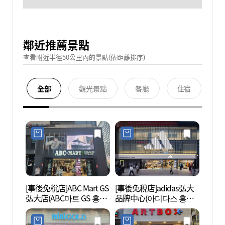
鄰近推薦景點
查看附近半徑50公里內的景點(依距離排序)
全部
觀光景點
餐廳
住宿
[事後免稅店]ABC Mart GS
[事後免稅店]adidas弘大
弘大 
弘大店(ABC마트 GS 홍대
品牌中心(아디다스 홍대
점)
브랜드 센터)