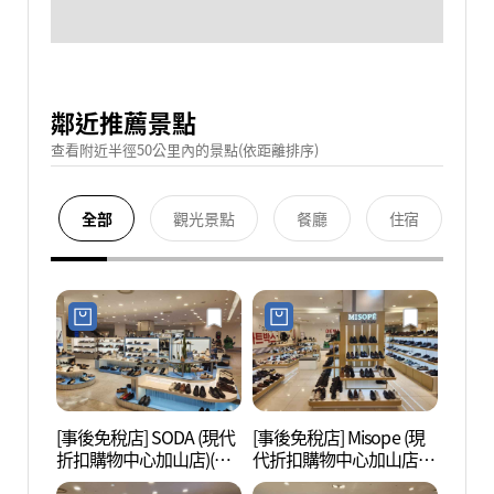
鄰近推薦景點
查看附近半徑50公里內的景點(依距離排序)
全部
觀光景點
餐廳
住宿
[事後免稅店] SODA (現代
[事後免稅店] Misope (現
Net
折扣購物中心加山店)(소
代折扣購物中心加山店)
(넷마
다 현대아울렛 가산점)
(미소페 현대아울렛 가산