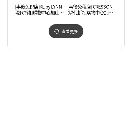
[事後免稅店]KL by LYNN
[事後免稅店] CRESSON
波拉美
現代折扣購物中心加山店
(現代折扣購物中心加山
매안전
(KL by LYNN 현대아울렛
店)(크레송 현대아울렛 가
가산점)
산점)
查看更多