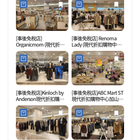
점)
[事後免稅店]
[事後免稅店] Renoma
雲山
Organicmom (現代折扣
Lady (現代折扣購物中心
自然公
購物中心加山店)(오가닉
加山店)(레노마레이디 현
장(구
맘 현대아울렛 가산점)
대아울렛 가산점)
[事後免稅店]Kinloch by
[事後免稅店]ABC Mart ST
高尺天
Anderson現代折扣購物
現代折扣購物中心加山店
이돔)
中心加山店(킨록by앤더
(ABC마트 ST 현대아울렛
슨 현대아울렛 가산점)
가산점)