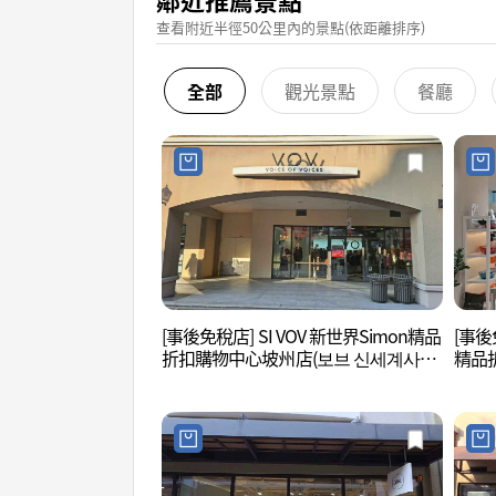
查看附近半徑50公里內的景點(依距離排序)
全部
觀光景點
餐廳
[事後免稅店] SI VOV 新世界Simon精品
[事後免
折扣購物中心坡州店(보브 신세계사이
精品
먼프리미엄아울렛 파주점)
세계