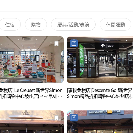
住宿
購物
慶典/活動/表演
休閒運動
稅店] Le Creuset 新世界Simon
[事後免稅店]Descente Golf新世界
折扣購物中心坡州店(르크루제 신
Simon精品折扣購物中心坡州店(
사이먼프리미엄아울렛 파주점)
트골프 신세계사이먼프리미엄아
파주점)