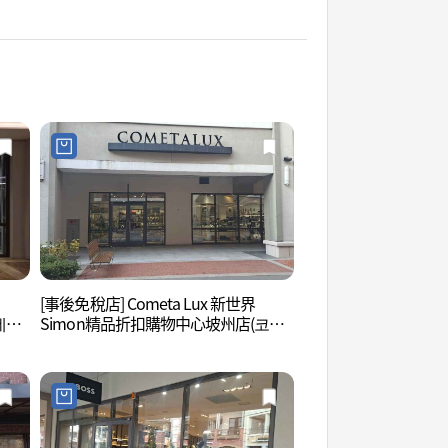
[事後免稅店] Cometa Lux 新世界
坡州長陵 [UNESCO
데상
Simon精品折扣購物中心坡州店(코메
주 장릉 [유네스코 
울렛
타엘엑스 신세계사이먼프리미엄아울
렛 파주점)