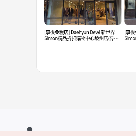
[事後免稅店] Daehyun Dewl 新世界
[事後
Simon精品折扣購物中心坡州店(듀엘
Si
신세계사이먼프리미엄아울렛 파주점)
세컨
주점)