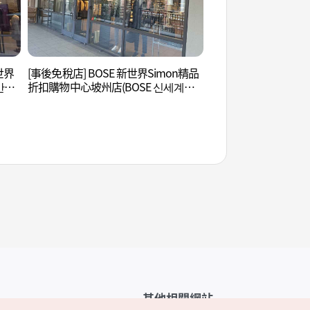
新世界
[事後免稅店] BOSE 新世界Simon精品
烏頭山統一瞭望臺 (
만다
折扣購物中心坡州店(BOSE 신세계사
대)
울렛
이먼프리미엄아울렛 파주점)
其他相關網站