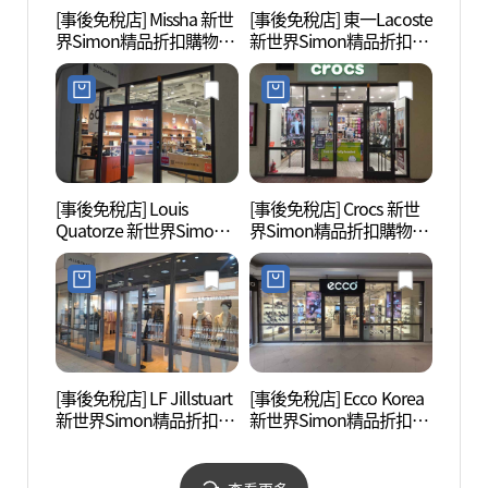
[事後免稅店] Missha 新世
[事後免稅店] 東一Lacoste
坡州烏
界Simon精品折扣購物中
新世界Simon精品折扣購
산성)
心坡州店(미샤 신세계사
物中心坡州店(라코스테
이먼프리미엄아울렛 파
신세계사이먼프리미엄아
주점)
울렛 파주점)
[事後免稅店] Louis
[事後免稅店] Crocs 新世
烏頭山
Quatorze 新世界Simon
界Simon精品折扣購物中
산 통
精品折扣購物中心坡州店
心坡州店(크록스 신세계
(루이까또즈 신세계사이
사이먼프리미엄아울렛
먼프리미엄아울렛 파주
파주점)
점)
[事後免稅店] LF Jillstuart
[事後免稅店] Ecco Korea
世界民
新世界Simon精品折扣購
新世界Simon精品折扣購
계민
物中心坡州店(질스튜어
物中心坡州店(에코 신세
트 신세계사이먼프리미
계사이먼프리미엄아울렛
엄아울렛 파주점)
파주점)