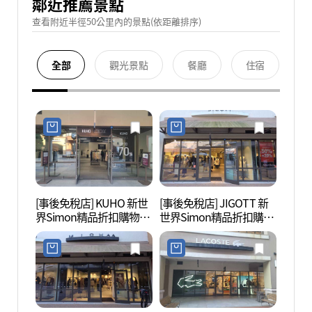
鄰近推薦景點
查看附近半徑50公里內的景點(依距離排序)
全部
觀光景點
餐廳
住宿
[事後免稅店] KUHO 新世
[事後免稅店] JIGOTT 新
坡州長
界Simon精品折扣購物中
世界Simon精品折扣購物
文化遺
心坡州店(구호 신세계사
中心坡州店(지고트 신세
네스코
이먼프리미엄아울렛 파
계사이먼프리미엄아울렛
주점)
파주점)