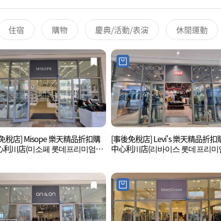
住宿
購物
慶典/活動/表演
休閒運動
免稅店] Misope 樂天精品折扣購
[事後免稅店] Levi's 樂天精品折
心利川店(미소페 롯데프리미엄아
中心利川店(리바이스 롯데프리미
이천점)
울렛 이천점)