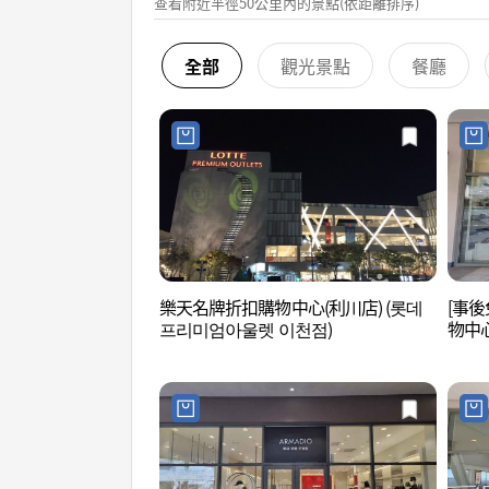
查看附近半徑50公里內的景點(依距離排序)
全部
觀光景點
餐廳
樂天名牌折扣購物中心(利川店) (롯데
[事後
프리미엄아울렛 이천점)
物中
울렛 