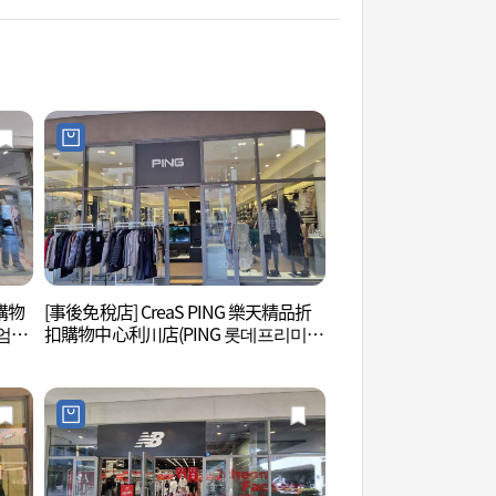
扣購物
[事後免稅店] CreaS PING 樂天精品折
德坪自然環境休息站 
엄아
扣購物中心利川店(PING 롯데프리미엄
아울렛 이천점)