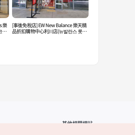
s 樂
[事後免稅店] EW New Balance 樂天精
雪峰公園 (설봉공원)
코튼
品折扣購物中心利川店(뉴발란스 롯데
프리미엄아울렛 이천점)
其他相關網站