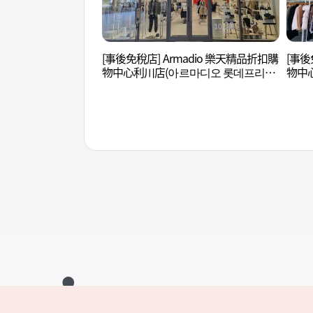
[事後免稅店] Armadio 樂天精品折扣購
[事後
物中心利川店(아르마디오 롯데프리미
物中
엄아울렛 이천점)
울렛 