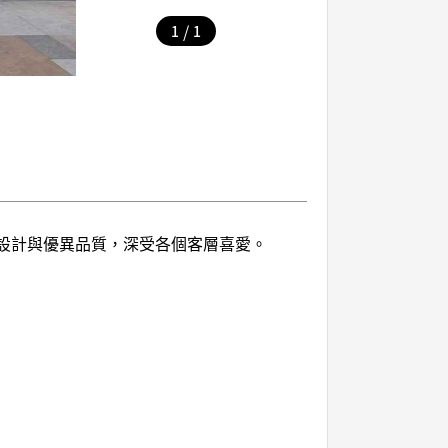
/
1
1
登優雅設計與優異品質，深受各個客層喜愛。