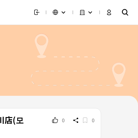
利川店(모
0
0