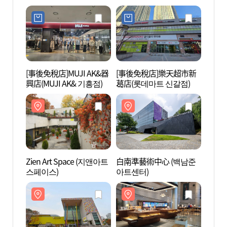
AK& 기흥점)
[事後免稅店]MUJI AK&器
[事後免稅店]樂天超市新
京畿道
興店(MUJI AK& 기흥점)
葛店(롯데마트 신갈점)
도어
Zien Art Space (지앤아트
白南準藝術中心 (백남준
利瑛美
스페이스)
아트센터)