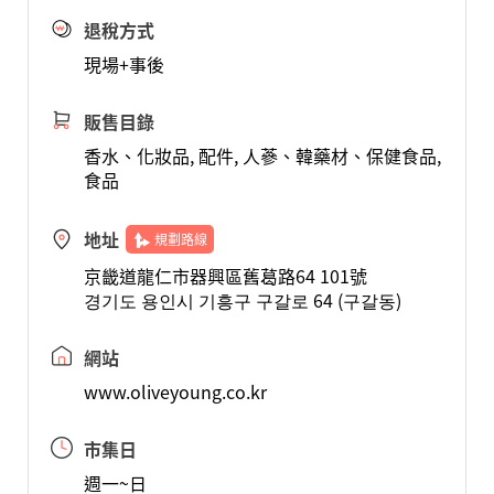
退稅方式
現場+事後
販售目錄
香水、化妝品, 配件, 人蔘、韓藥材、保健食品,
食品
地址
規劃路線
京畿道龍仁市器興區舊葛路64 101號
경기도 용인시 기흥구 구갈로 64 (구갈동)
網站
www.oliveyoung.co.kr
市集日
週一~日