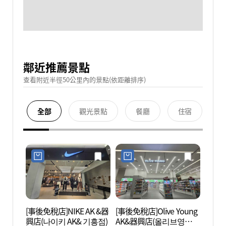
鄰近推薦景點
查看附近半徑50公里內的景點(依距離排序)
全部
觀光景點
餐廳
住宿
[事後免稅店]NIKE AK &器
[事後免稅店]Olive Young
Zien
興店(나이키 AK& 기흥점)
AK&器興店(올리브영
스페이