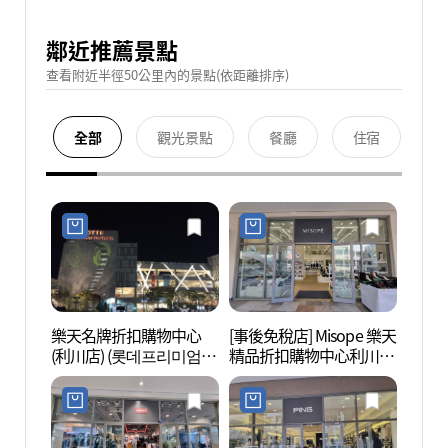
鄰近推薦景點
查看附近半徑50公里內的景點(依距離排序)
全部
觀光景點
餐廳
住宿
樂天名牌折扣購物中心
[事後免稅店] Misope 樂天
德坪自
(利川店) (롯데프리미엄아
精品折扣購物中心利川店
평자연
울렛 이천점)
(미소페 롯데프리미엄아
울렛 이천점)