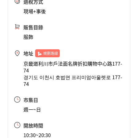
退稅方式
現場+事後
販售目錄
服飾
地址
規劃路線
京畿道利川市戶法面名牌折扣購物中心路177-
74
경기도 이천시 호법면 프리미엄아울렛로 177-
74
市集日
週一~日
開放時間
10:30~20:30