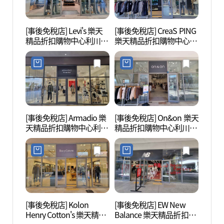
[事後免稅店] Levi's 樂天
[事後免稅店] CreaS PING
Donk
精品折扣購物中心利川店
樂天精品折扣購物中心利
즈)
(리바이스 롯데프리미엄
川店(PING 롯데프리미엄
아울렛 이천점)
아울렛 이천점)
[事後免稅店] Armadio 樂
[事後免稅店] On&on 樂天
雪峰公
天精品折扣購物中心利川
精品折扣購物中心利川店
店(아르마디오 롯데프리
(온앤온 롯데프리미엄아
미엄아울렛 이천점)
울렛 이천점)
[事後免稅店] Kolon
[事後免稅店] EW New
吉祥窯
Henry Cotton's 樂天精品
Balance 樂天精品折扣購
도자기