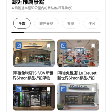
鄰近推薦景點
查看附近半徑50公里內的景點(依距離排序)
全部
觀光景點
餐廳
住宿
[事後免稅店] SI VOV 新世
[事後免稅店] Le Creuset
坡州長
界Simon精品折扣購物中
新世界Simon精品折扣購
文化遺
心坡州店(보브 신세계사
物中心坡州店(르크루제
네스코
이먼프리미엄아울렛 파
신세계사이먼프리미엄아
주점)
울렛 파주점)