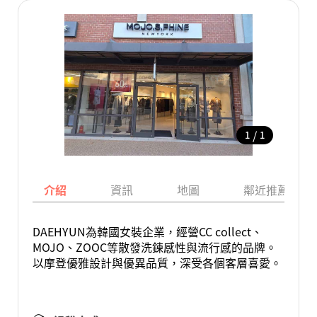
/
1
1
介紹
資訊
地圖
鄰近推薦景點
DAEHYUN為韓國女裝企業，經營CC collect、
MOJO、ZOOC等散發洗鍊感性與流行感的品牌。
以摩登優雅設計與優異品質，深受各個客層喜愛。