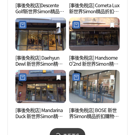
[事後免稅店]Descente
[事後免稅店] Cometa Lux
坡州烏
Golf新世界Simon精品折
新世界Simon精品折扣購
산성)
扣購物中心坡州店(데상
物中心坡州店(코메타엘
트골프 신세계사이먼프
엑스 신세계사이먼프리
리미엄아울렛 파주점)
미엄아울렛 파주점)
[事後免稅店] Daehyun
[事後免稅店] Handsome
烏頭山
Dewl 新世界Simon精品
O'2nd 新世界Simon精品
산 통
折扣購物中心坡州店(듀
折扣購物中心坡州店(오
엘 신세계사이먼프리미
즈세컨 신세계사이먼프
엄아울렛 파주점)
리미엄아울렛 파주점)
[事後免稅店] Mandarina
[事後免稅店] BOSE 新世
世界民
Duck 新世界Simon精品
界Simon精品折扣購物中
계민
折扣購物中心坡州店(만
心坡州店(BOSE 신세계사
다리나덕 신세계사이먼
이먼프리미엄아울렛 파
프리미엄아울렛 파주점)
주점)