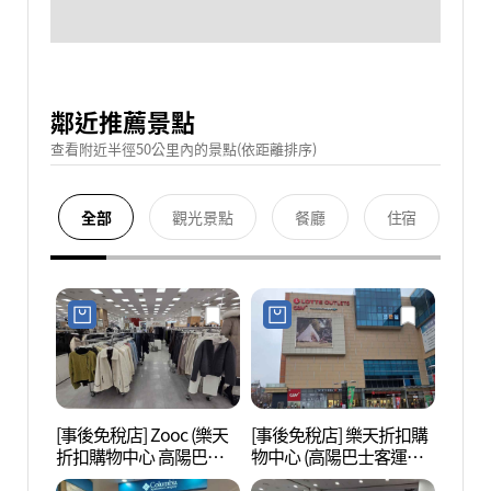
鄰近推薦景點
查看附近半徑50公里內的景點(依距離排序)
全部
觀光景點
餐廳
住宿
[事後免稅店] Zooc (樂天
[事後免稅店] 樂天折扣購
高陽Ar
折扣購物中心 高陽巴士
物中心 (高陽巴士客運站
누리)
客運站店)(주크 롯데아울
店)(롯데아울렛 고양터미