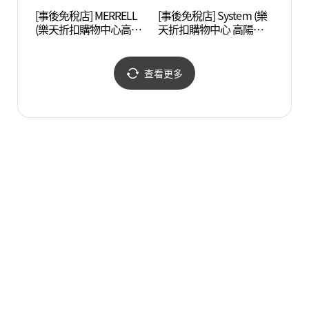
[事後免稅店] MERRELL
[事後免稅店] System (樂
一山Aq
(樂天折扣購物中心高陽
天折扣購物中心 高陽巴
界(아
客運站店)(머렐 롯데아울
士客運站店)(시스템 롯데
렛 고양터미널점)
아울렛 고양터미널점)
查看更多