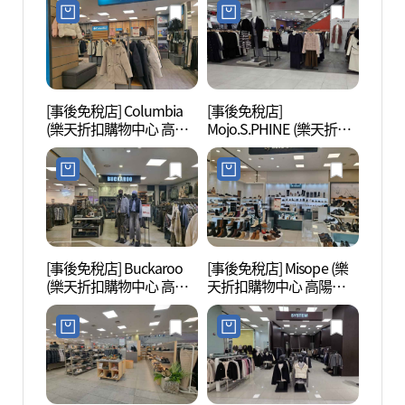
렛 고양터미널점)
널점)
[事後免稅店] Columbia
[事後免稅店]
高陽
(樂天折扣購物中心 高陽
Mojo.S.PHINE (樂天折扣
특구)
巴士客運站店)(컬럼비아
購物中心 高陽巴士客運
롯데아울렛 고양터미널
站店)(모조에스핀 롯데아
점)
울 고양터미널점)
[事後免稅店] Buckaroo
[事後免稅店] Misope (樂
栗理團
(樂天折扣購物中心 高陽
天折扣購物中心 高陽巴
巴士客運站店)(버커루 롯
士客運站店)(미소페 롯데
데아울렛 고양터미널점)
아울렛 고양터미널점)