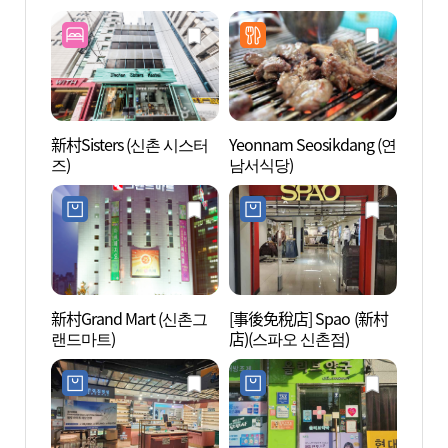
빌점)
新村Sisters (신촌 시스터
Yeonnam Seosikdang (연
Geek 
즈)
남서식당)
브하우
新村Grand Mart (신촌그
[事後免稅店] Spao (新村
Sanw
랜드마트)
店)(스파오 신촌점)
장 산