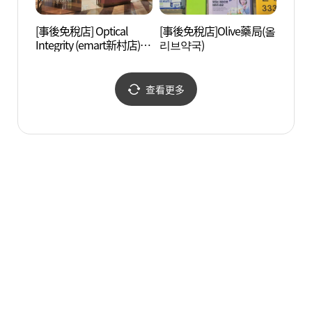
[事後免稅店] Optical
[事後免稅店]Olive藥局(올
京義線
Integrity (emart新村店)
리브약국)
리)
(안경진정성 이마트 신촌
점)
查看更多