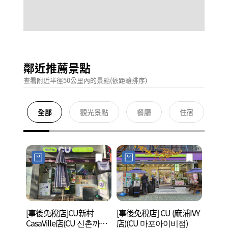
鄰近推薦景點
查看附近半徑50公里內的景點(依距離排序)
全部
觀光景點
餐廳
住宿
[事後免稅店]CU新村
[事後免稅店] CU (麻浦IVY
延世路
CasaVille店(CU 신촌까사
店)(CU 마포아이비점)