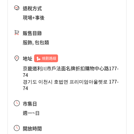
退稅方式
現場+事後
販售目錄
服飾, 包包類
地址
規劃路線
京畿道利川市戶法面名牌折扣購物中心路177-
74
경기도 이천시 호법면 프리미엄아울렛로 177-
74
市集日
週一~日
開放時間