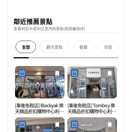
鄰近推薦景點
查看附近半徑50公里內的景點(依距離排序)
全部
觀光景點
餐廳
住宿
[事後免稅店] Blackyak 樂
[事後免稅店] Tomboy 樂
德坪自
天精品折扣購物中心利川
天精品折扣購物中心利川
평자연
店(블랙야크 롯데프리미
店(톰보이 롯데프리미엄
엄아울렛 이천점)
아울렛 이천점)