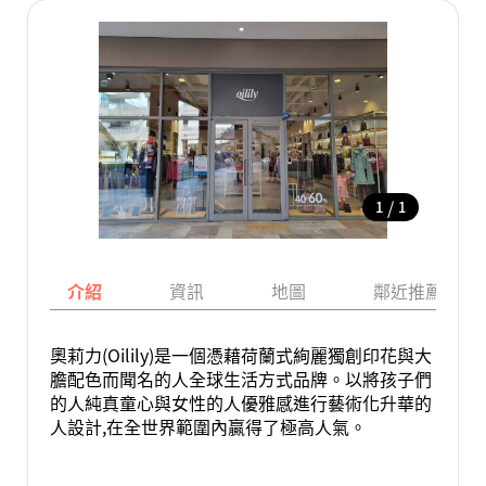
/
1
1
介紹
資訊
地圖
鄰近推薦景點
奧莉力(Oilily)是一個憑藉荷蘭式絢麗獨創印花與大
膽配色而聞名的人全球生活方式品牌。以將孩子們
的人純真童心與女性的人優雅感進行藝術化升華的
人設計,在全世界範圍內贏得了極高人氣。