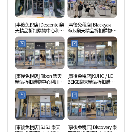
[事後免稅店] Descente 樂
[事後免稅店] Blackyak
Donk
天精品折扣購物中心利川
Kids 樂天精品折扣購物中
즈)
店(데상트 롯데프리미엄
心利川店(블랙야크키즈
아울렛 이천점)
롯데프리미엄아울렛 이
천점)
[事後免稅店] Ribon 樂天
[事後免稅店]KUHO / LE
雪峰公
精品折扣購物中心利川店
BEIGE樂天精品折扣購物
(리본 롯데프리미엄아울
中心利川店(구호/르베이
렛 이천점)
지 롯데프리미엄아울렛
이천점)
[事後免稅店] SJSJ 樂天
[事後免稅店] Discovery 樂
吉祥窯