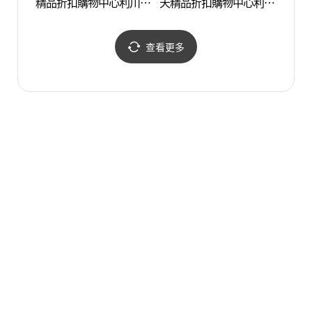
精品折扣購物中心利川店
天精品折扣購物中心利川
도자기
(SJSJ 롯데프리미엄아울
店(디스커버리 롯데프리
렛 이천점)
미엄아울렛 이천점)
查看更多