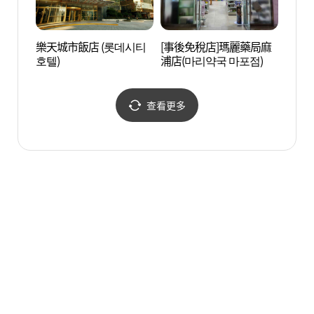
樂天城市飯店 (롯데시티
[事後免稅店]瑪麗藥局麻
首爾藥
호텔)
浦店(마리약국 마포점)
성당)
查看更多