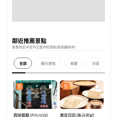
鄰近推薦景點
查看附近半徑50公里內的景點(依距離排序)
全部
觀光景點
餐廳
住宿
真味餐廳 (진미식당)
黃金豆田 (황금콩밭)
孔德洞