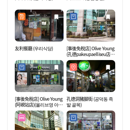
발 골
友利餐廳 (우리식당)
[事後免稅店] Olive Young
孫基禎
(孔德pakeupaelliseu店)
정문화
(올리브영 공덕파크팰리
스점)
[事後免稅店] Olive Young
孔德洞豬腳街 (공덕동 족
梨花接
(阿峴站店)(올리브영 아현
발 골목)
센터)
역점)