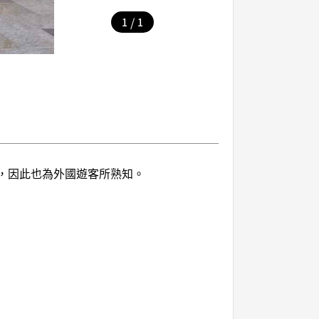
/
1
1
，因此也為外國遊客所熟知。