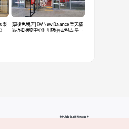
s 樂
[事後免稅店] EW New Balance 樂天精
雪峰公園 (설봉공원)
코튼
品折扣購物中心利川店(뉴발란스 롯데
프리미엄아울렛 이천점)
其他相關網站