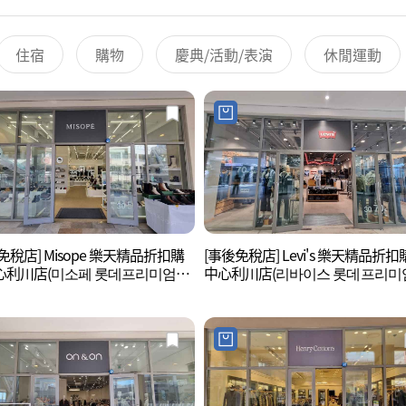
住宿
購物
慶典/活動/表演
休閒運動
免稅店] Misope 樂天精品折扣購
[事後免稅店] Levi's 樂天精品折
心利川店(미소페 롯데프리미엄아
中心利川店(리바이스 롯데프리미
이천점)
울렛 이천점)