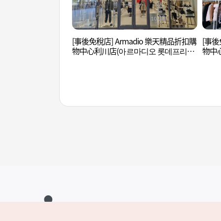
[事後免稅店] Armadio 樂天精品折扣購
[事後
物中心利川店(아르마디오 롯데프리미
物中
엄아울렛 이천점)
울렛 