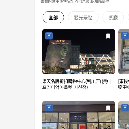
查看附近半徑50公里內的景點(依距離排序)
全部
觀光景點
餐廳
樂天名牌折扣購物中心(利川店) (롯데
[事後
프리미엄아울렛 이천점)
物中
울렛 