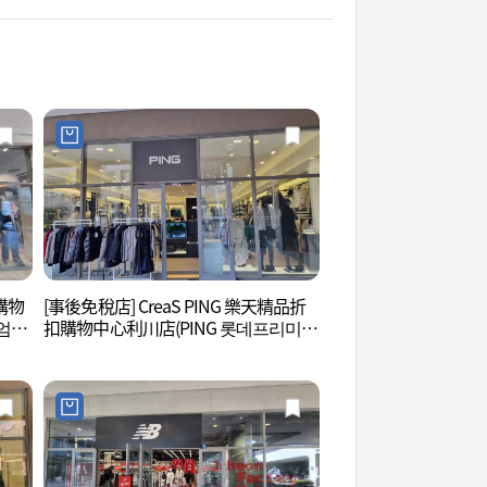
扣購物
[事後免稅店] CreaS PING 樂天精品折
德坪自然環境休息站 
엄아
扣購物中心利川店(PING 롯데프리미엄
아울렛 이천점)