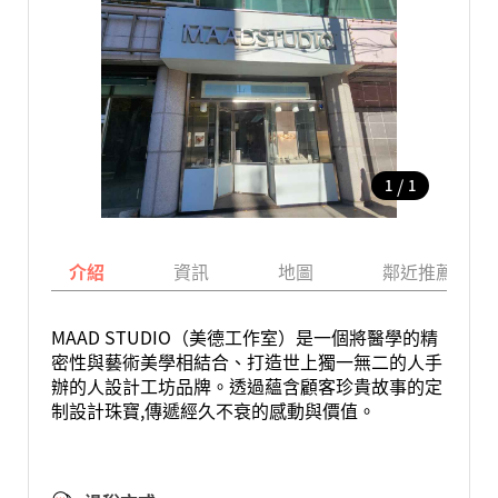
/
1
1
介紹
資訊
地圖
鄰近推薦景點
MAAD STUDIO（美德工作室）是一個將醫學的精
密性與藝術美學相結合、打造世上獨一無二的人手
辦的人設計工坊品牌。透過蘊含顧客珍貴故事的定
制設計珠寶,傳遞經久不衰的感動與價值。