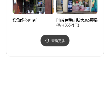
鰻魚郎 (장어랑)
[事後免稅店]弘大365藥局
Yoon
(홍대365약국)
스칼라
查看更多