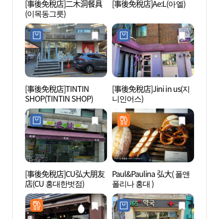
[事後免稅店]二木洞餐具
[事後免稅店]Ae:L(아엘)
真正的
(이목동그릇)
스케이
[事後免稅店]TINTIN
[事後免稅店]Jini in us(지
COCO
SHOP(TINTIN SHOP)
니인어스)
所(弘
구소(
[事後免稅店]CU弘大朋友
Paul&Paulina 弘大( 폴앤
首爾T
店(CU 홍대한벗점)
폴리나 홍대 )
術館 
관)