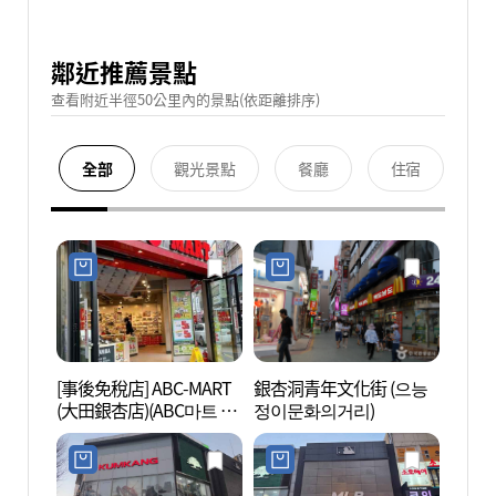
鄰近推薦景點
查看附近半徑50公里內的景點(依距離排序)
全部
觀光景點
餐廳
住宿
[事後免稅店] ABC-MART
銀杏洞青年文化街 (으능
大田Tr
(大田銀杏店)(ABC마트 SP
정이문화의거리)
트래블
대전은행점)