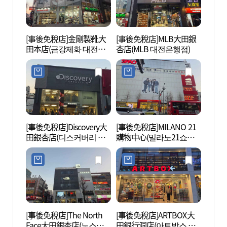
[事後免稅店]金剛製靴大
[事後免稅店]MLB大田銀
大興洞
田本店(금강제화 대전본
杏店(MLB 대전은행점)
동 문
점)
[事後免稅店]Discovery大
[事後免稅店]MILANO 21
大田近
田銀杏店(디스커버리 대
購物中心(밀라노21쇼핑
忠南道
전은행점)
몰)
현대사
청사 
[事後免稅店]The North
[事後免稅店]ARTBOX大
鐵路宿
Face大田銀杏店(노스페
田銀行洞店(아트박스 대
(철도