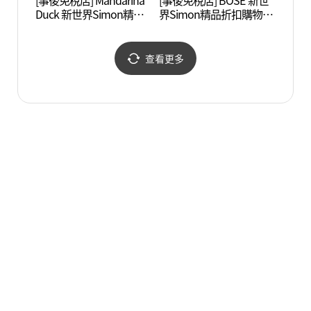
[事後免稅店] Mandarina
[事後免稅店] BOSE 新世
世界民
Duck 新世界Simon精品
界Simon精品折扣購物中
계민
折扣購物中心坡州店(만
心坡州店(BOSE 신세계사
다리나덕 신세계사이먼
이먼프리미엄아울렛 파
프리미엄아울렛 파주점)
주점)
查看更多