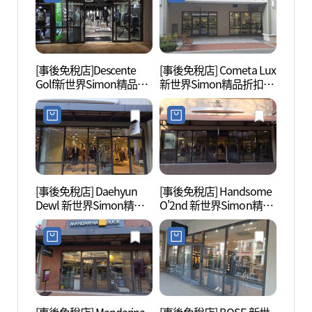
주점)
울렛 파주점)
[事後免稅店]Descente
[事後免稅店] Cometa Lux
坡州烏
Golf新世界Simon精品折
新世界Simon精品折扣購
산성)
扣購物中心坡州店(데상
物中心坡州店(코메타엘
트골프 신세계사이먼프
엑스 신세계사이먼프리
리미엄아울렛 파주점)
미엄아울렛 파주점)
[事後免稅店] Daehyun
[事後免稅店] Handsome
烏頭山
Dewl 新世界Simon精品
O'2nd 新世界Simon精品
산 통
折扣購物中心坡州店(듀
折扣購物中心坡州店(오
엘 신세계사이먼프리미
즈세컨 신세계사이먼프
엄아울렛 파주점)
리미엄아울렛 파주점)