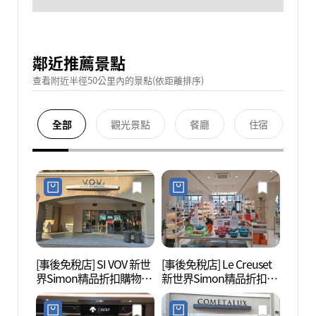
鄰近推薦景點
查看附近半徑50公里內的景點(依距離排序)
全部
觀光景點
餐廳
住宿
[事後免稅店] SI VOV 新世
[事後免稅店] Le Creuset
坡州長
界Simon精品折扣購物中
新世界Simon精品折扣購
文化遺
心坡州店(보브 신세계사
物中心坡州店(르크루제
네스코
이먼프리미엄아울렛 파
신세계사이먼프리미엄아