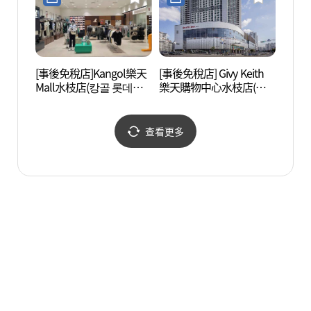
[事後免稅店]Kangol樂天
[事後免稅店] Givy Keith
張旭鎮
Mall水枝店(캉골 롯데몰
樂天購物中心水枝店(기
수지점)
비키이스 롯데몰 수지점)
查看更多