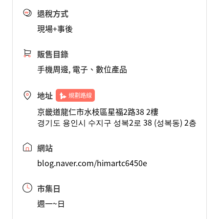
退稅方式
現場+事後
販售目錄
手機周邊, 電子、數位產品
地址
規劃路線
京畿道龍仁市水枝區星福2路38 2樓
경기도 용인시 수지구 성복2로 38 (성복동) 2층
網站
blog.naver.com/himartc6450e
市集日
週一~日