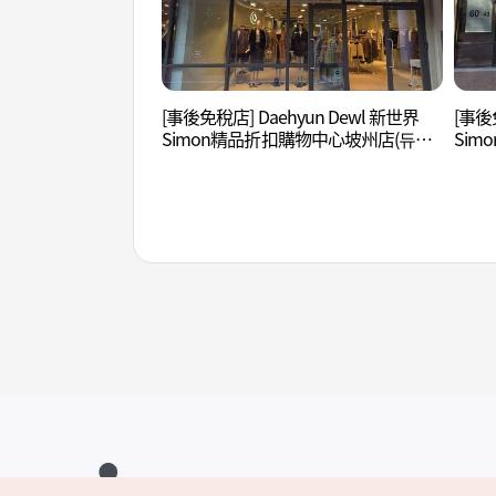
[事後免稅店] Daehyun Dewl 新世界
[事後
Simon精品折扣購物中心坡州店(듀엘
Si
신세계사이먼프리미엄아울렛 파주점)
세컨
주점)