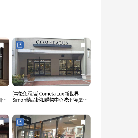
[事後免稅店] Cometa Lux 新世界
坡州長陵 [UNESCO
데상
Simon精品折扣購物中心坡州店(코메
주 장릉 [유네스코 
울렛
타엘엑스 신세계사이먼프리미엄아울
렛 파주점)