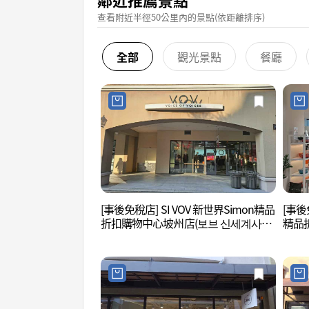
查看附近半徑50公里內的景點(依距離排序)
全部
觀光景點
餐廳
[事後免稅店] SI VOV 新世界Simon精品
[事後免
折扣購物中心坡州店(보브 신세계사이
精品
먼프리미엄아울렛 파주점)
세계