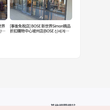
新世界
[事後免稅店] BOSE 新世界Simon精品
烏頭山統一瞭望臺 (
만다
折扣購物中心坡州店(BOSE 신세계사
대)
울렛
이먼프리미엄아울렛 파주점)
其他相關網站