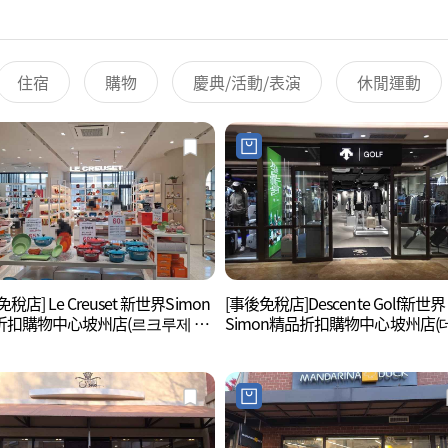
住宿
購物
慶典/活動/表演
休閒運動
稅店] Le Creuset 新世界Simon
[事後免稅店]Descente Golf新世界
折扣購物中心坡州店(르크루제 신
Simon精品折扣購物中心坡州店(
사이먼프리미엄아울렛 파주점)
트골프 신세계사이먼프리미엄아
파주점)