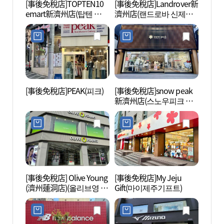
[事後免稅店]TOPTEN10
[事後免稅店]Landrover新
百樂
emart新濟州店(탑텐 이마
濟州店(랜드로바 신제주
(파라
트 신제주점)
점)
그랜드
[事後免稅店]PEAK(피크)
[事後免稅店]snow peak
漢拏樹
新濟州店(스노우피크 신
제주점)
[事後免稅店] Olive Young
[事後免稅店]My Jeju
龍頭岩
(濟州蓮洞店)(올리브영 제
Gift(마이제주기프트)
해수랜
주연동점)