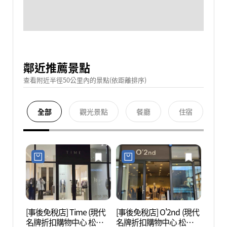
鄰近推薦景點
查看附近半徑50公里內的景點(依距離排序)
全部
觀光景點
餐廳
住宿
[事後免稅店] Time (現代
[事後免稅店] O'2nd (現代
松島C
名牌折扣購物中心 松島
名牌折扣購物中心 松島
中心 