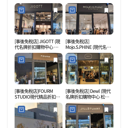
店)(타임 현대프리미엄아
店)(오즈세컨 현대프리미
울렛 송도점)
엄아울렛 송도점)
[事後免稅店] JIGOTT (現
[事後免稅店]
松島中
代名牌折扣購物中心 松
Mojo.S.PHINE (現代名牌
럴파크
島店)(지고트 현대프리미
折扣購物中心 松島店)(모
엄아울렛 송도점)
조에스핀 현대프리미엄
아울렛 송도점)
[事後免稅店]FOURM
[事後免稅店] Dewl (現代
國立世
STUDIO現代精品折扣購
名牌折扣購物中心 松島
립세
物中心松島店(폼 스튜디
店)(듀엘 현대프리미엄아
오 현대프리미엄아울렛
울렛 송도점)
송도점)