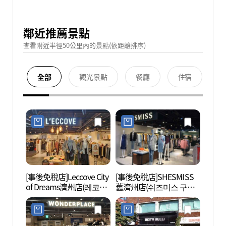
鄰近推薦景點
查看附近半徑50公里內的景點(依距離排序)
全部
觀光景點
餐廳
住宿
[事後免稅店]Leccove City
[事後免稅店]SHESMISS
濟州牧
of Dreams濟州店(레코브
舊濟州店(쉬즈미스 구제
씨티어브드림즈 제주점)
주점)