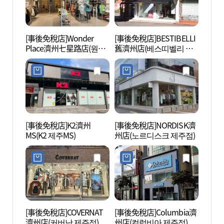
[事後免稅店]Wonder
[事後免稅店]BESTIBELLI
觀德亭
Place濟州七星路店(원더
舊濟州店(베스띠벨리 구
주))
플레이스 제주 칠성로점)
제주점)
[事後免稅店]K2濟州
[事後免稅店]NORDISK濟
濟州K
MS(K2 제주MS)
州店(노르디스크 제주점)
金海灘
노 (
[事後免稅店]COVERNAT
[事後免稅店]Columbia濟
濟州三
濟州店(커버낫 제주점)
州店(컬럼비아 제주점)