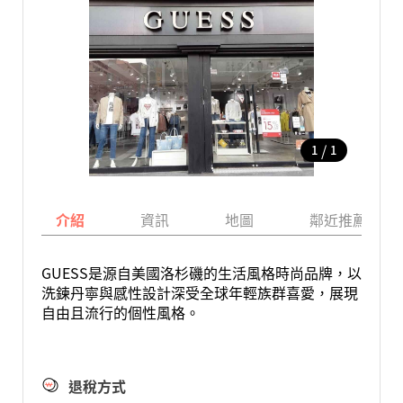
/
1
1
介紹
資訊
地圖
鄰近推薦景點
GUESS是源自美國洛杉磯的生活風格時尚品牌，以
洗鍊丹寧與感性設計深受全球年輕族群喜愛，展現
自由且流行的個性風格。
退稅方式