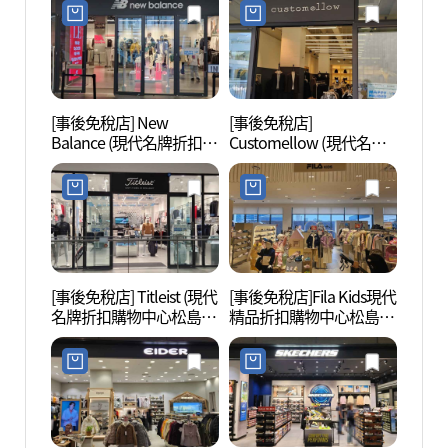
아울렛 송도점)
(무냐무냐 현대프리미엄
아울렛 송도점)
[事後免稅店] New
[事後免稅店]
松島中
Balance (現代名牌折扣購
Customellow (現代名牌
럴파크
物中心 松島店)(뉴발란스
折扣購物中心 松島店)(커
현대프리미엄아울렛 송
스텀멜로우 현대프리미
도점)
엄아울렛 송도점)
[事後免稅店] Titleist (現代
[事後免稅店]Fila Kids現代
國立世
名牌折扣購物中心松島
精品折扣購物中心松島店
립세
店)(타이틀리스트 현대프
(휠라키즈 현대프리미엄
리미엄아울렛 송도점)
아울렛 송도점)