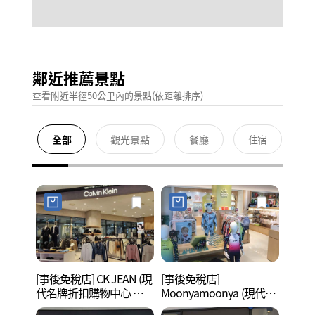
鄰近推薦景點
查看附近半徑50公里內的景點(依距離排序)
全部
觀光景點
餐廳
住宿
[事後免稅店] CK JEAN (現
[事後免稅店]
松島C
代名牌折扣購物中心 松
Moonyamoonya (現代名
中心 
島店)(CK진 현대프리미엄
牌折扣購物中心松島店)