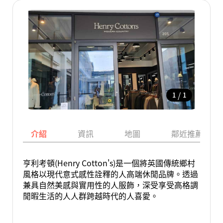
/
1
1
介紹
資訊
地圖
鄰近推薦景點
亨利考頓(Henry Cotton's)是一個將英國傳統鄉村
風格以現代意式感性詮釋的人高端休閒品牌。透過
兼具自然美感與實用性的人服飾，深受享受高格調
閒暇生活的人人群跨越時代的人喜愛。