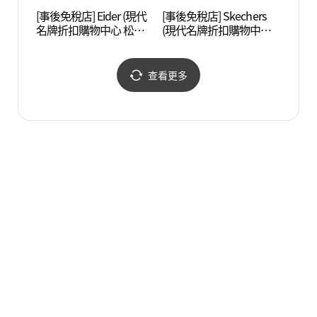
[事後免稅店] Eider (現代
[事後免稅店] Skechers
Trib
名牌折扣購物中心 松島
(現代名牌折扣購物中心
店)(아이더 현대프리미엄
松島店)(스케쳐스 현대프
아울렛 송도점)
리미엄아울렛 송도점)
查看更多