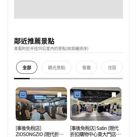
鄰近推薦景點
查看附近半徑50公里內的景點(依距離排序)
全部
觀光景點
餐廳
住宿
[事後免稅店]
[事後免稅店] Satin (現代
清溪
ZIOSONGZIO (現代折扣
折扣購物中心東大門店)
헌책방