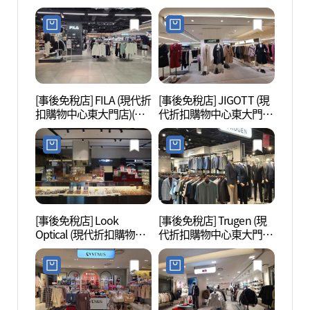
購物中心東大門店)(지오
(샤틴 현대아울렛 동대문
송지오 현대아울렛 동대
점)
문점)
[事後免稅店] FILA (現代折
[事後免稅店] JIGOTT (現
東大門
扣購物中心東大門店)(휠
代折扣購物中心東大門
대문디
라 현대아울렛 동대문점)
店)(JJ지고트 현대아울렛
동대문점)
[事後免稅店] Look
[事後免稅店] Trugen (現
東大門
Optical (現代折扣購物中
代折扣購物中心東大門
대문
心東大門店)(룩옵티컬 현
店)(트루젠 현대아울렛 동
대아울렛 동대문점)
대문점)