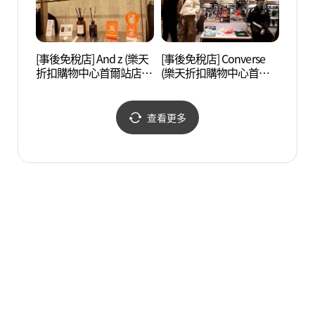
[事後免稅店] And z (樂天
[事後免稅店] Converse
明洞
折扣購物中心首爾站店)
(樂天折扣購物中心首爾
茶洞
(앤드지 롯데아울렛 서울
站店)(컨버스 롯데아울렛
(명동
역점)
서울역점)
무교동
查看更多