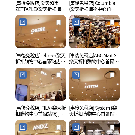
[事後免稅店]樂天超市
[事後免稅店] Columbia
中部內
ZETTAPLEX樂天折扣購物
(樂天折扣購物中心首爾
trai
中心首爾站店(롯데마트
站店)(컬럼비아 롯데아울
(O-트
제타플렉스 롯데아울렛
렛 서울역점)
서울역점)
[事後免稅店] Obzee (樂天
[事後免稅店]ABC Mart ST
首爾路
折扣購物中心首爾站店)
樂天折扣購物中心首爾站
7017)
(오브제 롯데아울렛 서울
店(ABC마트 ST 롯데아울
역점)
렛 서울역점)
[事後免稅店] FILA (樂天折
[事後免稅店] System (樂
西小
扣購物中心首爾站店)(휠
天折扣購物中心首爾站
(서소
라 롯데아울렛 서울역점)
店)(시스템 롯데아울렛 서
울역점)