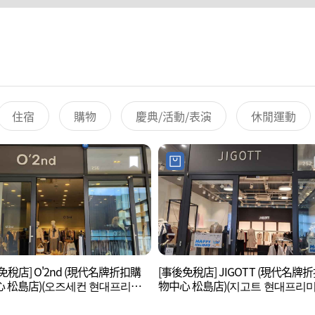
住宿
購物
慶典/活動/表演
休閒運動
免稅店] O'2nd (現代名牌折扣購
[事後免稅店] JIGOTT (現代名牌
 松島店)(오즈세컨 현대프리미
物中心 松島店)(지고트 현대프리
렛 송도점)
아울렛 송도점)