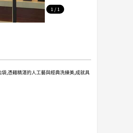
/
1
1
包袋,憑藉精湛的人工藝與經典洗練美,成就具