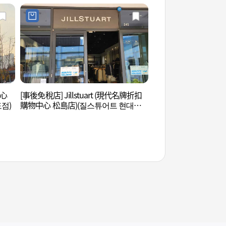
中心
[事後免稅店] Jillstuart (現代名牌折扣
國立世界文字博物館
점)
購物中心 松島店)(질스튜어트 현대프
물관)
리미엄아울렛 송도점)