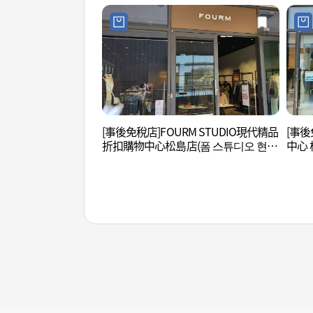
[事後免稅店]FOURM STUDIO現代精品
[事後
折扣購物中心松島店(폼 스튜디오 현대
中心 
프리미엄아울렛 송도점)
렛 송