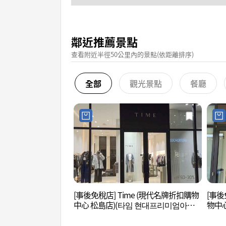
鄰近推薦景點
查看附近半徑50公里內的景點(依距離排序)
全部
觀光景點
餐廳
[事後免稅店] Time (現代名牌折扣購物
[事後
中心 松島店)(타임 현대프리미엄아울
物中心
렛 송도점)
엄아울