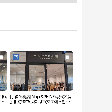
折扣購
[事後免稅店] Mojo.S.PHINE (現代名牌
松島Convensia國
미엄
折扣購物中心 松島店)(모조에스핀 현
벤시아)
대프리미엄아울렛 송도점)