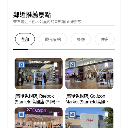
鄰近推薦景點
查看附近半徑50公里內的景點(依距離排序)
全部
觀光景點
餐廳
住宿
[事後免稅店] Reebok
[事後免稅店] Golfzon
SMO
(Starfield高陽店)(리복 스
Market (Starfield高陽店)
타필드 고양점)
(골프존마켓 스타필드 고
양점)