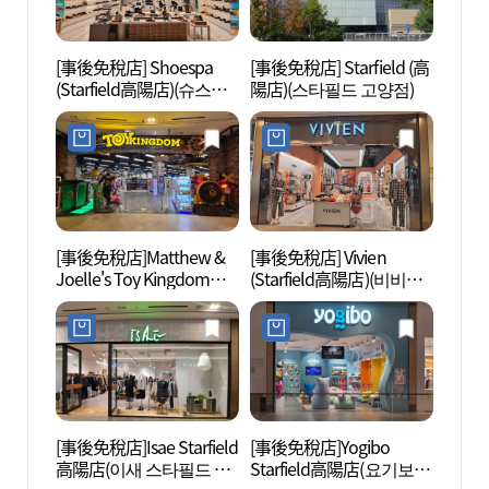
[事後免稅店] Shoespa
[事後免稅店] Starfield (高
高陽西
(Starfield高陽店)(슈스파
陽店)(스타필드 고양점)
文化遺
스타필드 고양점)
[유네
[事後免稅店]Matthew &
[事後免稅店] Vivien
高陽西
Joelle's Toy Kingdom
(Starfield高陽店)(비비안
文化遺
Starfield高陽店(매튜앤조
스타필드 고양점)
(장경
엘스토이킹덤 스타필드
계문화
고양점)
[事後免稅店]Isae Starfield
[事後免稅店]Yogibo
恩平韓
高陽店(이새 스타필드 고
Starfield高陽店(요기보 스
을)