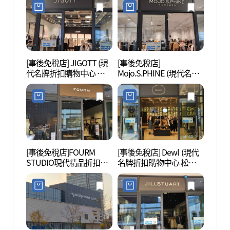
울렛 송도점)
엄아울렛 송도점)
[事後免稅店] JIGOTT (現
[事後免稅店]
松島中
代名牌折扣購物中心 松
Mojo.S.PHINE (現代名牌
럴파크
島店)(지고트 현대프리미
折扣購物中心 松島店)(모
엄아울렛 송도점)
조에스핀 현대프리미엄
아울렛 송도점)
[事後免稅店]FOURM
[事後免稅店] Dewl (現代
國立世
STUDIO現代精品折扣購
名牌折扣購物中心 松島
립세
物中心松島店(폼 스튜디
店)(듀엘 현대프리미엄아
오 현대프리미엄아울렛
울렛 송도점)
송도점)