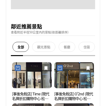
鄰近推薦景點
查看附近半徑50公里內的景點(依距離排序)
全部
觀光景點
餐廳
住宿
[事後免稅店] Time (現代
[事後免稅店] O'2nd (現代
松島C
名牌折扣購物中心 松島
名牌折扣購物中心 松島
中心 
店)(타임 현대프리미엄아
店)(오즈세컨 현대프리미