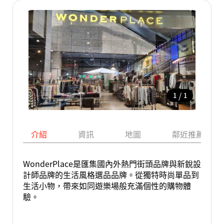
/
1
1
介紹
資訊
地圖
鄰近推薦景點
WonderPlace是匯集國內外熱門街頭品牌與新銳設
計師品牌的生活風格選品品牌。從獨特時尚單品到
生活小物，帶來如同遊樂場般充滿個性的購物體
驗。