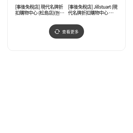
[事後免稅店] 現代名牌折
[事後免稅店] Jillstuart (現
Trib
扣購物中心 (松島店)(현대
代名牌折扣購物中心 松
프리미엄아울렛 송도점)
島店)(질스튜어트 현대프
리미엄아울렛 송도점)
查看更多