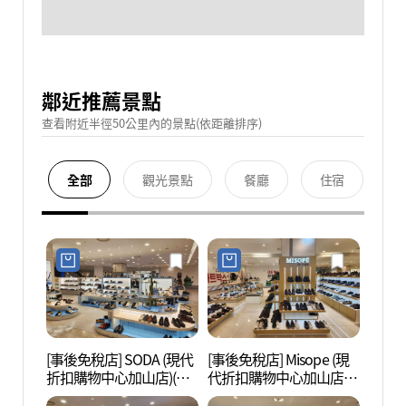
鄰近推薦景點
查看附近半徑50公里內的景點(依距離排序)
全部
觀光景點
餐廳
住宿
[事後免稅店] SODA (現代
[事後免稅店] Misope (現
Net
折扣購物中心加山店)(소
代折扣購物中心加山店)
(넷마
다 현대아울렛 가산점)
(미소페 현대아울렛 가산