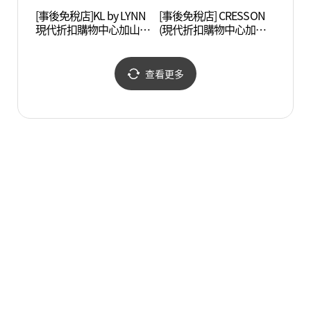
[事後免稅店]KL by LYNN
[事後免稅店] CRESSON
波拉美
現代折扣購物中心加山店
(現代折扣購物中心加山
매안전
(KL by LYNN 현대아울렛
店)(크레송 현대아울렛 가
가산점)
산점)
查看更多