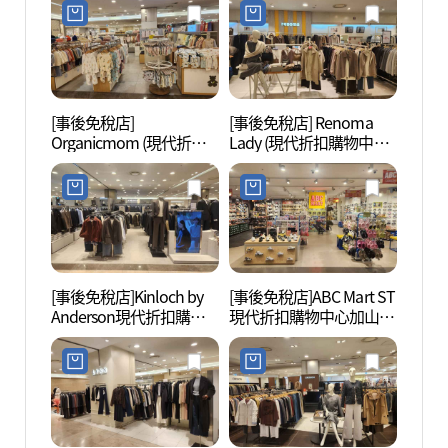
점)
[事後免稅店]
[事後免稅店] Renoma
雲山
Organicmom (現代折扣
Lady (現代折扣購物中心
自然公
購物中心加山店)(오가닉
加山店)(레노마레이디 현
장(구
맘 현대아울렛 가산점)
대아울렛 가산점)
[事後免稅店]Kinloch by
[事後免稅店]ABC Mart ST
高尺天
Anderson現代折扣購物
現代折扣購物中心加山店
이돔)
中心加山店(킨록by앤더
(ABC마트 ST 현대아울렛
슨 현대아울렛 가산점)
가산점)