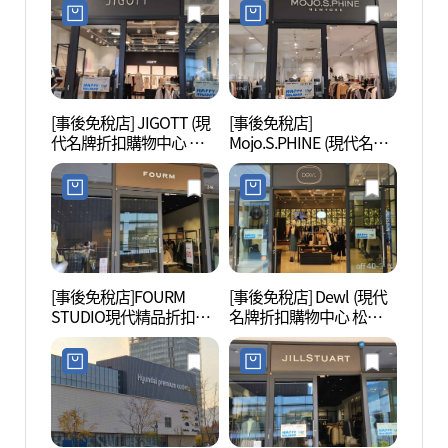
울렛 송도점)
엄아울렛 송도점)
[事後免稅店] JIGOTT (現
[事後免稅店]
松島中
代名牌折扣購物中心 松
Mojo.S.PHINE (現代名牌
럴파크
島店)(지고트 현대프리미
折扣購物中心 松島店)(모
엄아울렛 송도점)
조에스핀 현대프리미엄
아울렛 송도점)
[事後免稅店]FOURM
[事後免稅店] Dewl (現代
國立世
STUDIO現代精品折扣購
名牌折扣購物中心 松島
립세
物中心松島店(폼 스튜디
店)(듀엘 현대프리미엄아
오 현대프리미엄아울렛
울렛 송도점)
송도점)