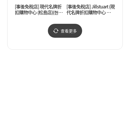
[事後免稅店] 現代名牌折
[事後免稅店] Jillstuart (現
Trib
扣購物中心 (松島店)(현대
代名牌折扣購物中心 松
프리미엄아울렛 송도점)
島店)(질스튜어트 현대프
리미엄아울렛 송도점)
查看更多