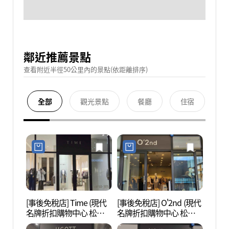
鄰近推薦景點
查看附近半徑50公里內的景點(依距離排序)
全部
觀光景點
餐廳
住宿
[事後免稅店] Time (現代
[事後免稅店] O'2nd (現代
松島C
名牌折扣購物中心 松島
名牌折扣購物中心 松島
中心 
店)(타임 현대프리미엄아
店)(오즈세컨 현대프리미