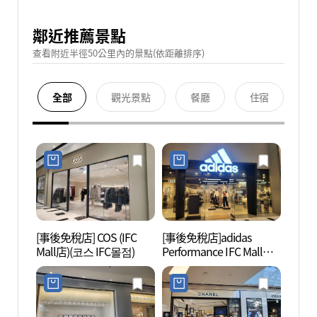
鄰近推薦景點
查看附近半徑50公里內的景點(依距離排序)
全部
觀光景點
餐廳
住宿
[事後免稅店] COS (IFC
[事後免稅店]adidas
汝矣島
Mall店)(코스 IFC몰점)
Performance IFC Mall店
(아디다스 퍼포먼스 IFC몰
점)