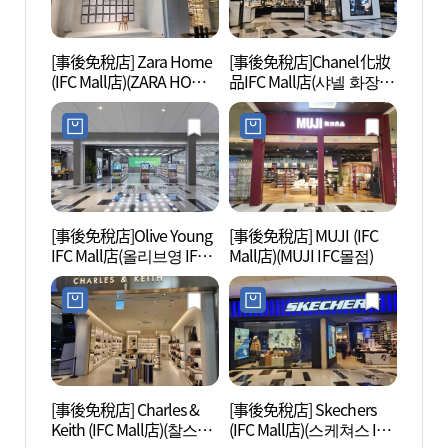
[事後免稅店] Zara Home
[事後免稅店]Chanel化妝
首爾色
(IFC Mall店)(ZARA HOME
品IFC Mall店(샤넬 화장품
원)
IFC몰점)
IFC몰점)
[事後免稅店]Olive Young
[事後免稅店] MUJI (IFC
韓國雜
IFC Mall店(올리브영 IFC
Mall店)(MUJI IFC몰점)
지정보
몰점)
[事後免稅店] Charles &
[事後免稅店] Skechers
汝矣島
Keith (IFC Mall店)(찰스앤
(IFC Mall店)(스케쳐스 IFC
의도