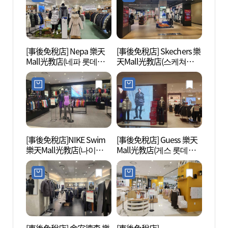
[事後免稅店] Nepa 樂天
[事後免稅店] Skechers 樂
光教湖
Mall光教店(네파 롯데몰
天Mall光教店(스케쳐스
공원)
광교점)
롯데몰 광교점)
[事後免稅店]NIKE Swim
[事後免稅店] Guess 樂天
奉寧寺
樂天Mall光教店(나이키
Mall光教店(게스 롯데몰
원))
스윔 롯데몰 광교점)
광교점)