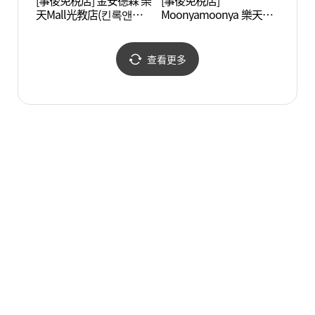
[事後免稅店] 金安德森 樂
[事後免稅店]
三星創
天Mall光教店(킨록앤더슨
Moonyamoonya 樂天
노베
롯데몰 광교점)
Mall光教店(무냐무냐 롯
데몰 광교점)
查看更多