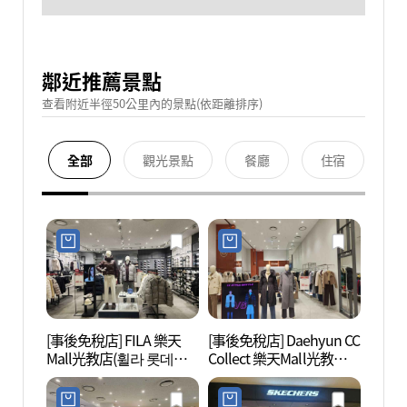
鄰近推薦景點
查看附近半徑50公里內的景點(依距離排序)
全部
觀光景點
餐廳
住宿
[事後免稅店] FILA 樂天
[事後免稅店] Daehyun CC
水原光
Mall光教店(휠라 롯데몰
Collect 樂天Mall光教店
교박물
광교점)
(CC콜렉트 롯데몰 광교점)