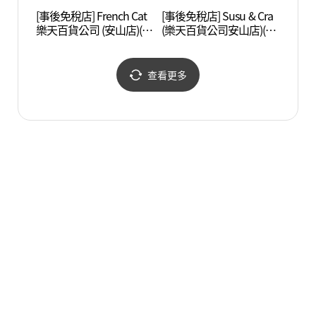
[事後免稅店] French Cat
[事後免稅店] Susu & Cra
光明洞
樂天百貨公司 (安山店)(프
(樂天百貨公司安山店)(슈
렌치켓 롯데백화점 안산
슈앤크라 롯데백화점 안
점)
산점)
查看更多