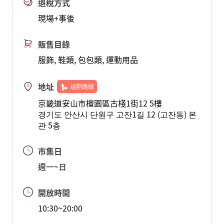
退稅方式
現場+事後
販售目錄
服飾, 鞋類, 包包類, 運動用品
地址
規劃路線
京畿道安山市檀園區古棧1街12 5樓
경기도 안산시 단원구 고잔1길 12 (고잔동) 본
관 5층
市集日
週一~日
開放時間
10:30~20:00