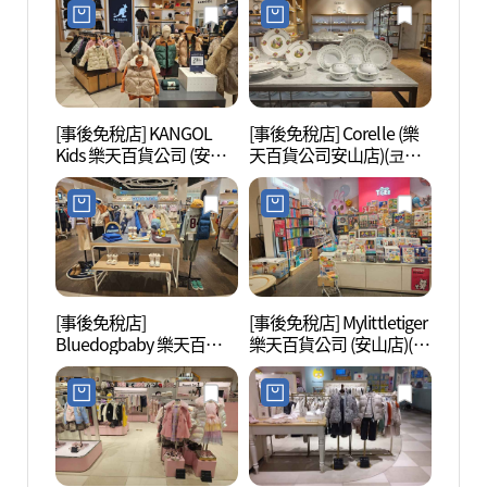
드런 롯데백화점 안산점)
[事後免稅店] KANGOL
[事後免稅店] Corelle (樂
安山植
Kids 樂天百貨公司 (安山
天百貨公司安山店)(코렐
店)(캉골키즈 롯데백화점
롯데백화점 안산점)
안산점)
[事後免稅店]
[事後免稅店] Mylittletiger
始興河
Bluedogbaby 樂天百貨
樂天百貨公司 (安山店)(마
갯골생
公司 (安山店)(블루독베이
이리틀타이거 롯데백화
비 롯데백화점 안산점)
점 안산점)