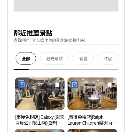
鄰近推薦景點
查看附近半徑50公里內的景點(依距離排序)
全部
觀光景點
餐廳
住宿
[事後免稅店] Galaxy (樂天
[事後免稅店]Ralph
安山文
百貨公司安山店)(갤럭시
Lauren Children樂天百貨
문화
롯데백화점 안산점)
公司安山店(랄프로렌칠