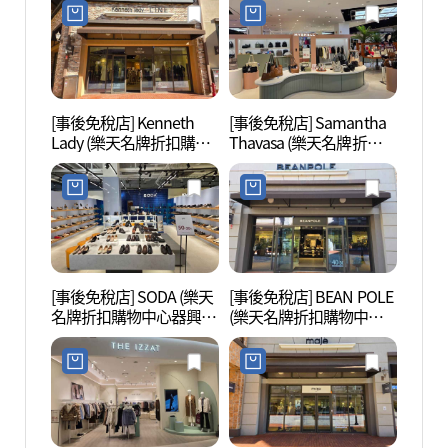
조에스핀 롯데프리미엄
울렛 기흥점)
아울렛 기흥점)
[事後免稅店] Kenneth
[事後免稅店] Samantha
器興
Lady (樂天名牌折扣購物
Thavasa (樂天名牌折扣購
(기흥
中心器興店)(케네스레이
物中心器興店)(마이쉘&
놀이터
디 롯데프리미엄아울렛
사만사타바사 롯데프리
기흥점)
미엄아울렛 기흥점)
[事後免稅店] SODA (樂天
[事後免稅店] BEAN POLE
京畿道
名牌折扣購物中心器興
(樂天名牌折扣購物中心
도어
店)(소다 롯데프리미엄아
器興店)(빈폴아울렛 롯데
울렛 기흥점)
프리미엄아울렛 기흥점)