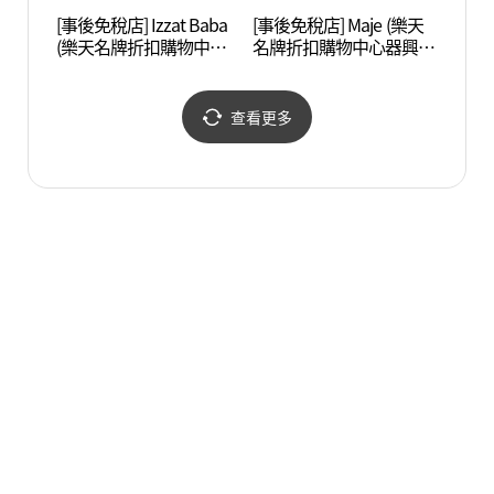
[事後免稅店] Izzat Baba
[事後免稅店] Maje (樂天
白南準
(樂天名牌折扣購物中心
名牌折扣購物中心器興
아트센
器興店)(더아이잗 롯데프
店)(마쥬 롯데프리미엄아
리미엄아울렛 기흥점)
울렛 기흥점)
查看更多