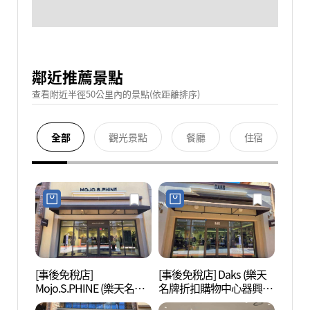
鄰近推薦景點
查看附近半徑50公里內的景點(依距離排序)
全部
觀光景點
餐廳
住宿
[事後免稅店]
[事後免稅店] Daks (樂天
韓國民
Mojo.S.PHINE (樂天名牌
名牌折扣購物中心器興
折扣購物中心器興店)(모
店)(닥스 롯데프리미엄아