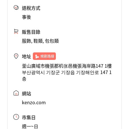
退稅方式
事後
販售目錄
服飾, 鞋類, 包包類
地址
規劃路線
釜山廣域市機張郡机张邑機張海岸路147 1樓
부산광역시 기장군 기장읍 기장해안로 147 1
층
網站
kenzo.com
市集日
週一~日