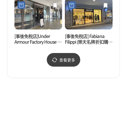
렛 동부산점)
동부산점)
[事後免稅店]Under
[事後免稅店] Fabiana
機張
Armour Factory House 樂
Filippi (樂天名牌折扣購物
片村)
天精品折扣購物中心東釜
中心東釜山店)(파비아나
횟촌))
山店(언더아머 팩토리 하
필리피 롯데프리미엄아
우스 롯데프리미엄아울
울렛 동부산점)
查看更多
렛 동부산점)