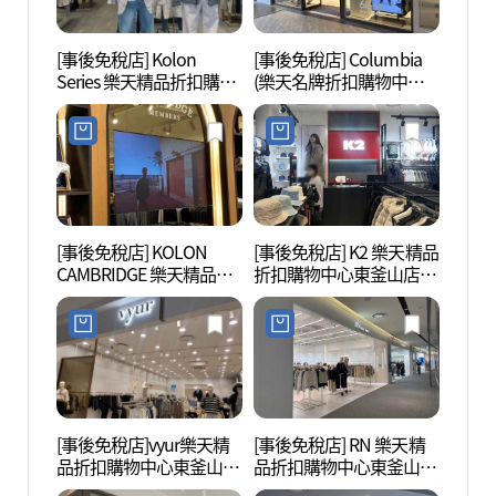
[事後免稅店] Kolon
[事後免稅店] Columbia
釜山樂
Series 樂天精品折扣購物
(樂天名牌折扣購物中心
어드벤
中心東釜山店(시리즈 롯
東釜山店)(컬럼비아 롯데
데프리미엄아울렛 동부
프리미엄아울렛 동부산
산점)
점)
[事後免稅店] KOLON
[事後免稅店] K2 樂天精品
海東龍
CAMBRIDGE 樂天精品折
折扣購物中心東釜山店
용궁사
扣購物中心東釜山店(캠
(K2 롯데프리미엄아울렛
브리지 롯데프리미엄아
동부산점)
울렛 동부산점)
[事後免稅店]vyur樂天精
[事後免稅店] RN 樂天精
五侍利
品折扣購物中心東釜山店
品折扣購物中心東釜山店
리아 
(뷰어 롯데프리미엄아울
(RN 롯데프리미엄아울렛