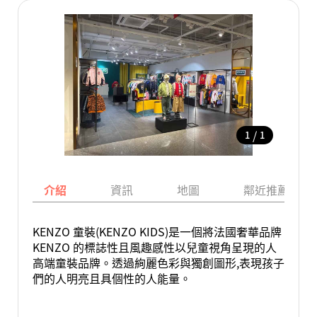
/
1
1
介紹
資訊
地圖
鄰近推薦景點
KENZO 童裝(KENZO KIDS)是一個將法國奢華品牌
KENZO 的標誌性且風趣感性以兒童視角呈現的人
高端童裝品牌。透過絢麗色彩與獨創圖形,表現孩子
們的人明亮且具個性的人能量。