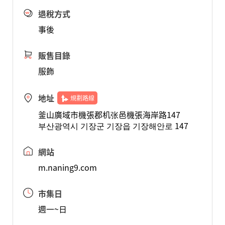
退稅方式
事後
販售目錄
服飾
地址
規劃路線
釜山廣域市機張郡机张邑機張海岸路147
부산광역시 기장군 기장읍 기장해안로 147
網站
m.naning9.com
市集日
週一~日