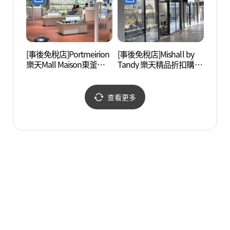
렛 동부산점)
[事後免稅店]Portmeirion
[事後免稅店]Mishall by
機張
樂天Mall Maison東釜山
Tandy 樂天精品折扣購物
片村)
店(포트메리온 롯데몰 메
中心東釜山店(미셸by탠
횟촌))
종 동부산점)
디 롯데프리미엄아울렛
동부산점)
查看更多