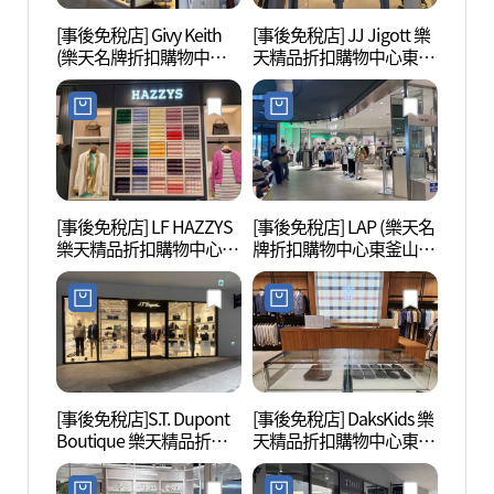
[事後免稅店] Givy Keith
[事後免稅店] JJ Jigott 樂
釜山樂
(樂天名牌折扣購物中心
天精品折扣購物中心東釜
어드벤
東釜山店)(기비키이스 롯
山店(JJ지고트 롯데프리
데프리미엄아울렛 동부
미엄아울렛 동부산점)
산점)
[事後免稅店] LF HAZZYS
[事後免稅店] LAP (樂天名
海東龍
樂天精品折扣購物中心東
牌折扣購物中心東釜山
용궁사
釜山店(헤지스 롯데프리
店)(LAP 롯데프리미엄아
미엄아울렛 동부산점)
울렛 동부산점)
[事後免稅店]S.T. Dupont
[事後免稅店] DaksKids 樂
五侍利
Boutique 樂天精品折扣
天精品折扣購物中心東釜
리아 
購物中心東釜山店(듀퐁
山店(닥스키즈 롯데프리
부틱 롯데프리미엄아울
미엄아울렛 동부산점)