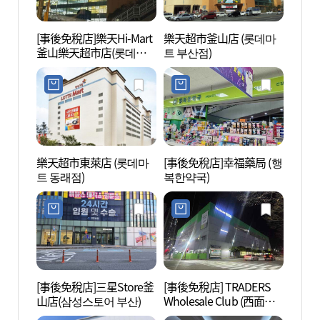
[事後免稅店]樂天Hi-Mart
樂天超市釜山店 (롯데마
釜山市
釜山樂天超市店(롯데하
트 부산점)
공원)
이마트 부산롯데마트점)
樂天超市東萊店 (롯데마
[事後免稅店]幸福藥局 (행
西面1
트 동래점)
복한약국)
[事後免稅店]三星Store釜
[事後免稅店] TRADERS
田浦咖
山店(삼성스토어 부산)
Wholesale Club (西面店)
리)
(트레이더스 홀세일 클럽