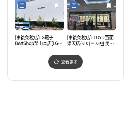
서면점)
[事後免稅店]LG電子
[事後免稅店]LLOYD西面
虎川村
BestShop釜山本店(LG전
樂天店(로이드 서면 롯데
자 베스트샵 부산본점)
점)
查看更多