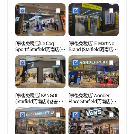
브릿지 스타필드 하남점)
스타필드 하남점)
[事後免稅店]Le Coq
[事後免稅店] E-Mart No
Pra
Sportif Starfield河南店(르
Brand (Starfield河南店)
움악기
꼬끄스포르티브 스타필
(노브랜드 스타필드 하남
드 하남점)
점)
[事後免稅店] KANGOL
[事後免稅店]Wonder
Arac
(Starfield河南店)(캉골 스
Place Starfield河南店(원
• 珠
타필드 하남점)
더플레이스 스타필드 하
크노
남점)
주필