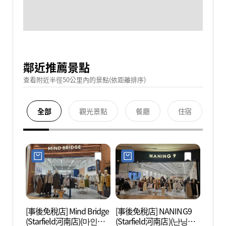
鄰近推薦景點
查看附近半徑50公里內的景點(依距離排序)
全部
觀光景點
餐廳
住宿
[事後免稅店] Mind Bridge
[事後免稅店] NANING9
SMO
(Starfield河南店)(마인드
(Starfield河南店)(난닝구