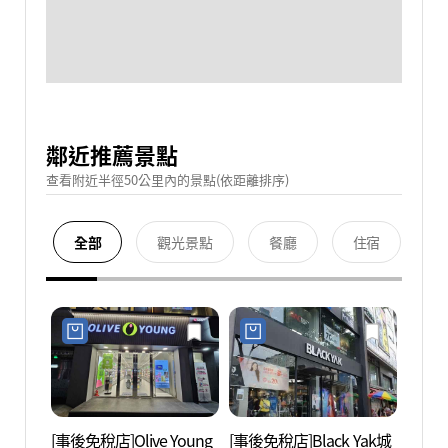
鄰近推薦景點
查看附近半徑50公里內的景點(依距離排序)
全部
觀光景點
餐廳
住宿
[事後免稅店]Olive Young
[事後免稅店]Black Yak城
望京庵