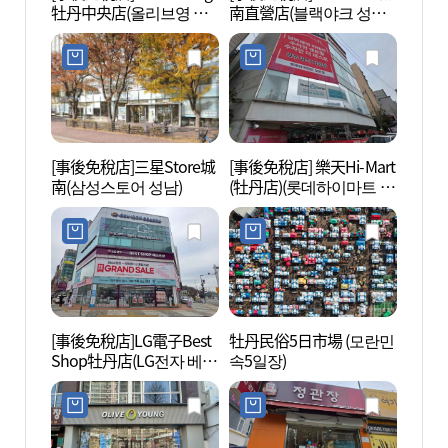
牡丹中央店(올리브영 모
南直營店(블랙야크 성남
란중앙점)
직영점)
[事後免稅店]三星Store城
[事後免稅店] 樂天Hi-Mart
銀杏
南(삼성스토어 성남)
(牡丹店)(롯데하이마트 모
察園)
란점)
자연관
[事後免稅店]LG電子Best
牡丹民俗5日市場 (모란민
首爾
Shop牡丹店(LG전자 베스
속5일장)
[UN
트샵 모란점)
(서울
코 세