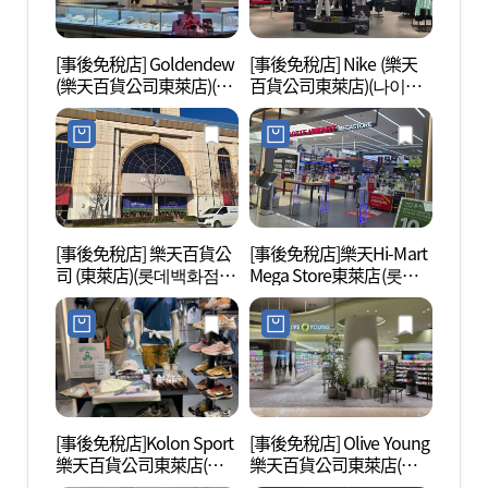
[事後免稅店] Goldendew
[事後免稅店] Nike (樂天
金剛公
(樂天百貨公司東萊店)(골
百貨公司東萊店)(나이키
든듀 롯데백화점 동래점)
롯데백화점 동래점)
[事後免稅店] 樂天百貨公
[事後免稅店]樂天Hi-Mart
虛心廳
司 (東萊店)(롯데백화점
Mega Store東萊店(롯데
동래점)
하이마트 메가스토어 동
래점)
[事後免稅店]Kolon Sport
[事後免稅店] Olive Young
東萊邑
樂天百貨公司東萊店(코
樂天百貨公司東萊店(올
오롱스포츠 롯데백화점
리브영 롯데백화점 동래