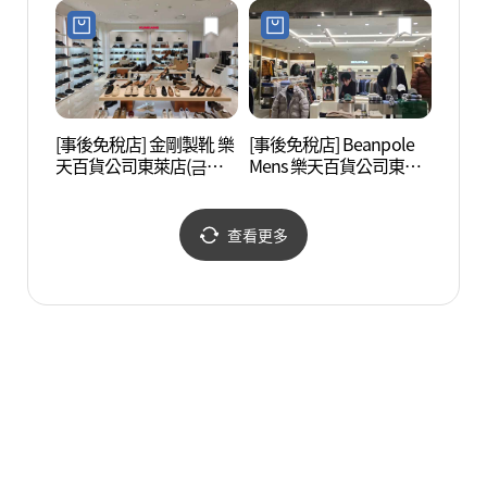
동래점)
점)
[事後免稅店] 金剛製靴 樂
[事後免稅店] Beanpole
釜山
天百貨公司東萊店(금강
Mens 樂天百貨公司東萊
稷棒
제화 롯데백화점 동래점)
店(빈폴맨즈 롯데백화점
운동장
동래점)
查看更多