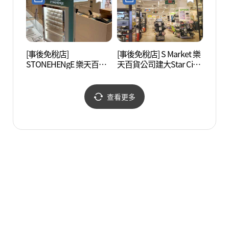
[事後免稅店]
[事後免稅店] S Market 樂
聖水洞
STONEHENgE 樂天百貨
天百貨公司建大Star City
수제화
公司建大Star City店(스톤
店(에스마켓 롯데백화점
헨지 롯데백화점 건대스
건대스타시티점)
타시티점)
查看更多