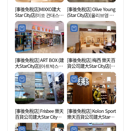
[事後免稅店]MIXXO建大
[事後免稅店] Olive Young
youn
Star City店(미쏘 건대스타
(Star City店)(올리브영 스
이브 
시티점)
타시티점)
[事後免稅店] ART BOX (建
[事後免稅店] 梅西 樂天百
首爾兒
大StarCity店)(아트박스 건
貨公司建大Star City店(메
린이대
대스타시티점)
이시스 롯데백화점 건대
스타시티점)
[事後免稅店] Frisbee 樂天
[事後免稅店] Kolon Sport
聖水洞
百貨公司建大Star City店
樂天百貨公司建大Star
페거리
(프리스비 롯데백화점 건
City店(코오롱스포츠 롯데
대스타시티점)
백화점 건대스타시티점)