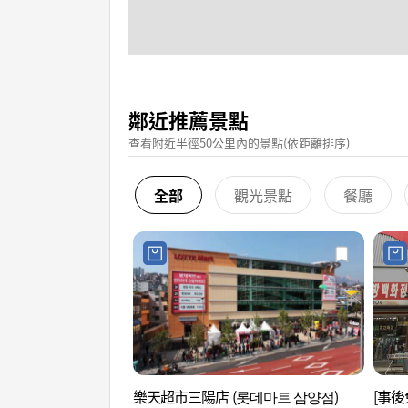
鄰近推薦景點
查看附近半徑50公里內的景點(依距離排序)
全部
觀光景點
餐廳
樂天超市三陽店 (롯데마트 삼양점)
[事後