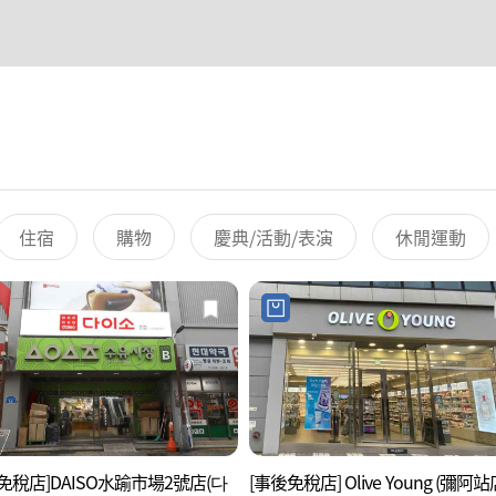
住宿
購物
慶典/活動/表演
休閒運動
免稅店]DAISO水踰市場2號店(다
[事後免稅店] Olive Young (彌阿站