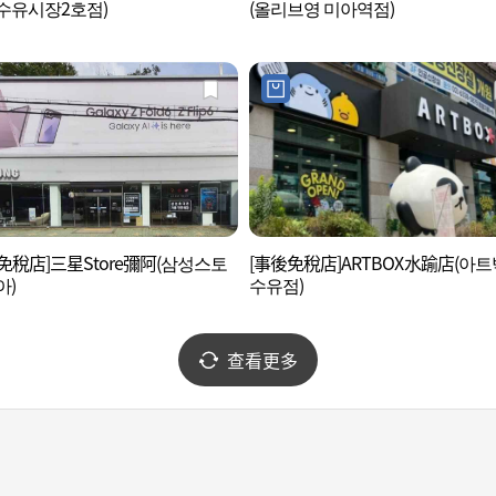
수유시장2호점)
(올리브영 미아역점)
免稅店]三星Store彌阿(삼성스토
[事後免稅店]ARTBOX水踰店(아
아)
수유점)
查看更多