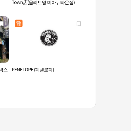
Town店(올리브영 미아뉴타운점)
트박스
PENELOPE (페넬로페)
夢之林藝術中心 (꿈