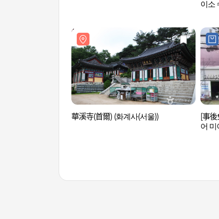
이소 
華溪寺(首爾) (화계사(서울))
[事後
어 미