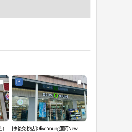
店)
[事後免稅店]Olive Young彌阿New
華溪寺(首爾) (화계사(