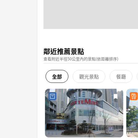
鄰近推薦景點
查看附近半徑50公里內的景點(依距離排序)
全部
觀光景點
餐廳