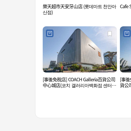
樂天超市天安牙山店 (롯데마트 천안아
Cafe
산점)
[事後免稅店] COACH Galleria百貨公司
[事後免
中心城店(코치 갤러리아백화점 센터시
貨公
티점)
화점 