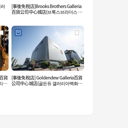
(갤러
[事後免稅店]Brooks Brothers Galleria
生態療癒黃土小路 (
百貨公司中心城店(브룩스브라더스 갤
러리아백화점 센터시티점)
ia百貨
[事後免稅店] Goldendew Galleria百貨
泰鶴山自然休養林 (
리아
公司中心城店(골든듀 갤러리아백화점
센터시티점)