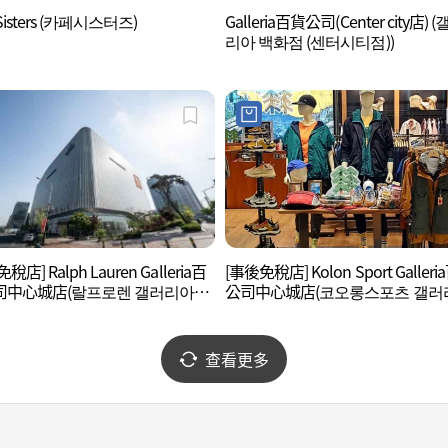
 Sisters (카페시스터즈)
Galleria百貨公司(Center city店) 
리아 백화점 (센터시티점))
稅店] Ralph Lauren Galleria百
[事後免稅店] Kolon Sport Galler
司中心城店(랄프로렌 갤러리아백
公司中心城店(코오롱스포츠 갤러
센터시티점)
백화점 센터시티점)
查看更多