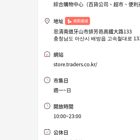
綜合購物中心（百貨公司、超市、便利
地址
規劃路線
忠清南道牙山市排芳邑高鐵大路133
충청남도 아산시 배방읍 고속철대로 13
網站
store.traders.co.kr/
市集日
週一~日
開放時間
10:00~23:00
公休日