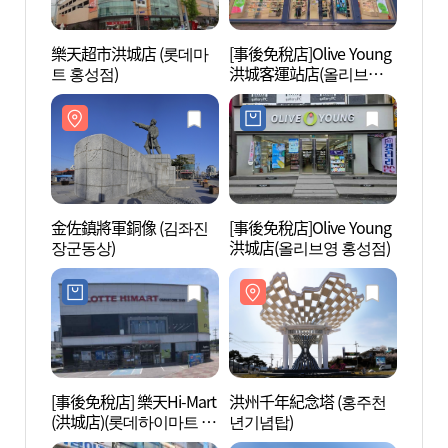
樂天超市洪城店 (롯데마
[事後免稅店]Olive Young
金佐鎮
트 홍성점)
洪城客運站店(올리브영
장군동
홍성터미널점)
金佐鎮將軍銅像 (김좌진
[事後免稅店]Olive Young
龍鳳山
장군동상)
洪城店(올리브영 홍성점)
[事後免稅店] 樂天Hi-Mart
洪州千年紀念塔 (홍주천
九節庵
(洪城店)(롯데하이마트 홍
년기념탑)
성))
성점)