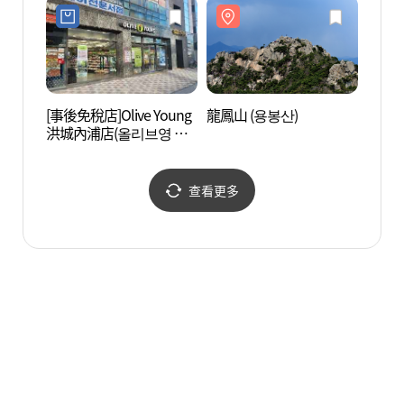
[事後免稅店]Olive Young
龍鳳山 (용봉산)
韓國古
洪城內浦店(올리브영 홍
고건축
성내포점)
查看更多