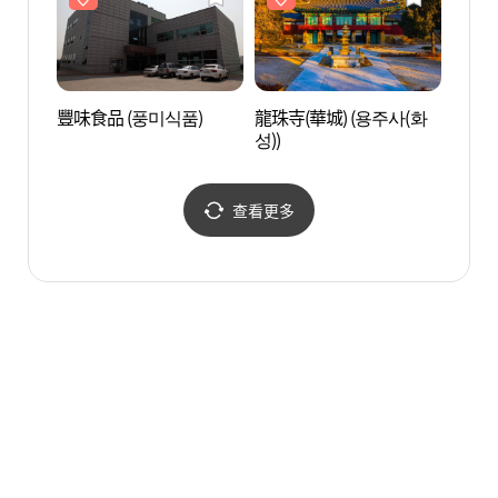
豐味食品 (풍미식품)
龍珠寺(華城) (용주사(화
SMO
성))
查看更多