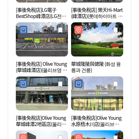
[事後免稅店]LG電子
[事後免稅店] 樂天Hi-Mart
華城隆
BestShop峰潭店(LG전자
(峰潭店)(롯데하이마트 봉
릉과 
베스트샵 봉담점)
담점)
[事後免稅店] Olive Young
華城隆陵與健陵 (화성 융
龍珠寺
(華城峰潭店)(올리브영 화
릉과 건릉)
성))
성봉담점)
[事後免稅店]Olive Young
[事後免稅店]Olive Young
華城S
華城峰潭2地區店(올리브
水原梧木川店(올리브영
술관)
영 화성봉담2지구점)
수원오목천점)