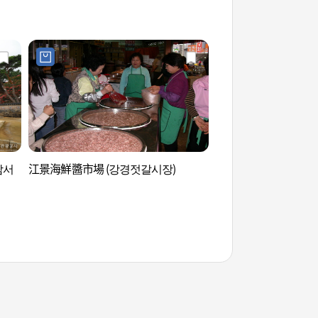
암서
江景海鮮醬市場 (강경젓갈시장)
陽光樂園 (선샤인랜드