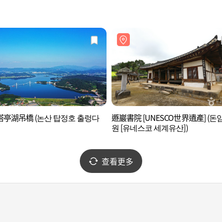
亭湖吊橋 (논산 탑정호 출렁다
遯巖書院 [UNESCO世界遺產] (돈
원 [유네스코 세계유산])
查看更多