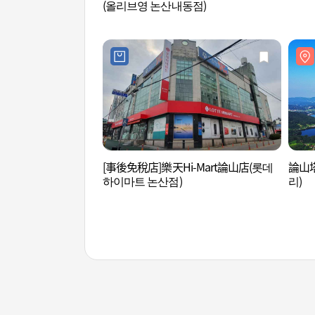
(올리브영 논산내동점)
[事後免稅店]樂天Hi-Mart論山店(롯데
論山塔
하이마트 논산점)
리)