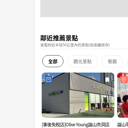
鄰近推薦景點
查看附近半徑50公里內的景點(依距離排序)
全部
觀光景點
餐廳
[事後免稅店]Olive Young論山奈洞店
論山草