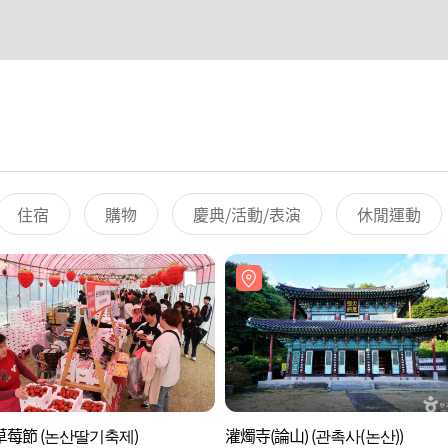
住宿
購物
慶典/活動/表演
休閒運動
莓節 (논산딸기축제)
灌燭寺(論山) (관촉사(논산))