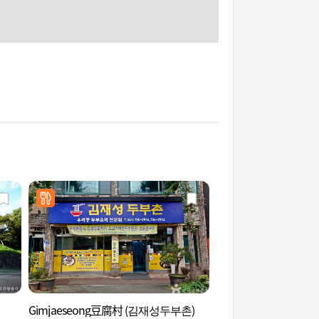
Gimjaeseong豆腐村 (김재성두부촌)
灌燭寺(論山) (관촉사(