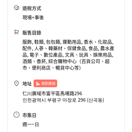
退稅方式
現場+事後
販售目錄
服飾, 鞋類, 包包類, 運動用品, 香水、化妝品,
配件, 人蔘、韓藥材、保健食品, 食品, 農水產
品, 電子、數位產品, 文具、玩具、娛樂用品,
酒類、香菸, 綜合購物中心（百貨公司、超
市、便利商店、暢貨中心等）
地址
規劃路線
仁川廣域市富平區馬場路296
인천광역시 부평구 마장로 296 (산곡동)
市集日
週一~日