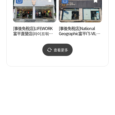
[事後免稅店]LIFEWORK
[事後免稅店]National
富川湖
富平直營店(라이프워크
Geographic富平I'S VILL
(부천
부평직영점)
店(내셔널지오그래픽 부
평 아이즈빌점)
查看更多