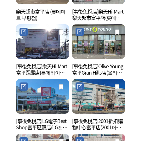
樂天超市富平店 (롯데마
[事後免稅店]樂天Hi-Mart
仁川富
트 부평점)
樂天超市富平店(롯데하
부평도
이마트 롯데마트 부평점)
[事後免稅店]樂天Hi-Mart
[事後免稅店]Olive Young
韓國漫
富平區廳店(롯데하이마
富平Gran Hills店(올리브
화박물
트 부평구청점)
영 부평그랑힐스점)
[事後免稅店]LG電子Best
[事後免稅店]2001折扣購
熊津娛
Shop富平區廳店(LG전자
物中心富平店(2001아울
진플레
베스트샵 부평구청점)
렛 부평점)