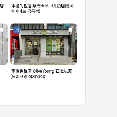
站店
[事後免稅店]樂天Hi-Mart孔陵店(롯데
首爾市立北首爾美術館
하이마트 공릉점)
울미술관)
[事後免稅店] Olive Young (石溪站店)
奇思妙想美術館 (상
(올리브영 석계역점)