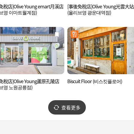
稅店]Olive Young emart月溪店
[事後免稅店]Olive Young光雲大
브영 이마트월계점)
(올리브영 광운대역점)
免稅店]Olive Young蘆原孔陵店
Biscuit Floor (비스킷플로어)
브영 노원공릉점)
查看更多