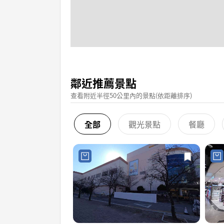
鄰近推薦景點
查看附近半徑50公里內的景點(依距離排序)
全部
觀光景點
餐廳