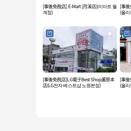
[事後免稅店] E-Mart (月溪店)(이마트 월
[事後免
계점)
(올리
[事後免稅店]LG電子Best Shop蘆原本
[事後
店(LG전자 베스트샵 노원본점)
(올리